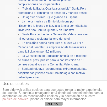
complicaciones de los pacientes
“Peix de la Badia. Qualitat sostenible”: Santa Pola
promociona el consumo de pescado y marisco fresco
Un agosto distinto. ¡Qué grande es España!
La mejor música de Ennio Morricone por
l’Ensemble le Muse y el jazz a la Ermita con «Baila la
lluvia con Ana Pereira Quartet» en Finestrat
Santa Pola recibe de la Generalitat Valenciana cien
mil euros para restaurar la torre del reloj
En dos años podría estar listo el nuevo CEIP La
Cañada del Fenollar: la empresa Abala Infraescturas
gana la licitación por 5,6 millones
La Conselleria de Educación amplía en 8 millones
de euros el presupuesto para la construcción de 10
centros educativos en la Comunitat Valenciana
Sanidad refuerza las urgencias extrahospitalarias,
hospitalarias y servicios de Oftalmología con motivo
del eclipse solar
VOX denuncia el colapso de la concejalía de
Uso de cookies
Urbanismo en Alicante y reclama más personal para
Este sitio web utiliza cookies para que usted tenga la mejor experiencia
evitar el bloqueo de inversiones
de usuario. Si continúa navegando está dando su consentimiento para la
aceptación de las mencionadas cookies y la aceptación de nuestra
política de cookies
, pinche el enlace para mayor información
Copyright ©
12tv
y
12endigital.es
ACEPTAR
Menu
≡