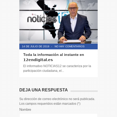
14 DE JULIO DE 2019
-
NO HAY COMENTARIOS
14 DE JULIO
Toda la información al instante en
Periodis
𝟭𝟮𝗲𝗻𝗱𝗶𝗴𝗶𝘁𝗮𝗹.𝗲𝘀
El informa
participaci
El informativo NOTICIAS12 se caracteriza por la
participación ciudadana, el...
DEJA UNA RESPUESTA
Su dirección de correo electrónico no será publicada.
Los campos requeridos están marcados (
*
)
Nombre