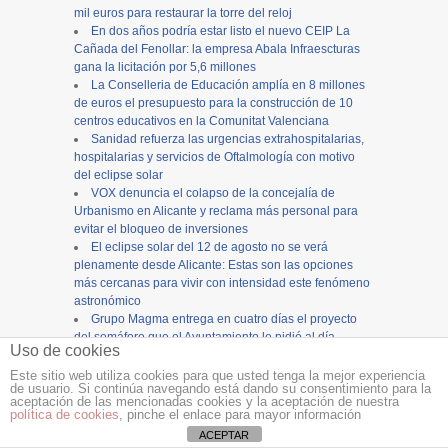
mil euros para restaurar la torre del reloj
En dos años podría estar listo el nuevo CEIP La
Cañada del Fenollar: la empresa Abala Infraescturas
gana la licitación por 5,6 millones
La Conselleria de Educación amplía en 8 millones
de euros el presupuesto para la construcción de 10
centros educativos en la Comunitat Valenciana
Sanidad refuerza las urgencias extrahospitalarias,
hospitalarias y servicios de Oftalmología con motivo
del eclipse solar
VOX denuncia el colapso de la concejalía de
Urbanismo en Alicante y reclama más personal para
evitar el bloqueo de inversiones
El eclipse solar del 12 de agosto no se verá
plenamente desde Alicante: Estas son las opciones
más cercanas para vivir con intensidad este fenómeno
astronómico
Grupo Magma entrega en cuatro días el proyecto
del semáforo que el Ayuntamiento le pidió al día
Uso de cookies
siguiente de precintar Tambora
PSOE, Compromís, Per El Campello y Esquerra
Este sitio web utiliza cookies para que usted tenga la mejor experiencia
de usuario. Si continúa navegando está dando su consentimiento para la
Unida rechazan ampliar el vertedero de Les Canyades
aceptación de las mencionadas cookies y la aceptación de nuestra
y exigen su cierre
política de cookies
, pinche el enlace para mayor información
Alicante cierra los actos en honor a la patrona, la
ACEPTAR
Virgen del Remedio, con una concurrida procesión