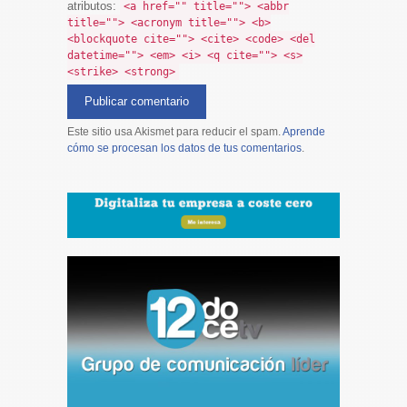
atributos:
<a href="" title=""> <abbr
title=""> <acronym title=""> <b>
<blockquote cite=""> <cite> <code> <del
datetime=""> <em> <i> <q cite=""> <s>
<strike> <strong>
Este sitio usa Akismet para reducir el spam.
Aprende
cómo se procesan los datos de tus comentarios
.