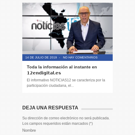
14 DE JULIO DE 2019
-
NO HAY COMENTARIOS
14 DE JULIO
Toda la información al instante en
Periodis
𝟭𝟮𝗲𝗻𝗱𝗶𝗴𝗶𝘁𝗮𝗹.𝗲𝘀
El informa
participaci
El informativo NOTICIAS12 se caracteriza por la
participación ciudadana, el...
DEJA UNA RESPUESTA
Su dirección de correo electrónico no será publicada.
Los campos requeridos están marcados (
*
)
Nombre