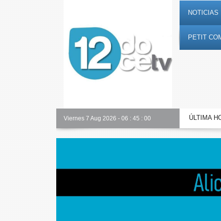
NOTICIAS 
PETIT CO
ÚLTIMA H
Toda la información al instante en 𝟭𝟮𝗲𝗻𝗱𝗶𝗴𝗶𝘁𝗮𝗹.𝗲𝘀
Viernes 7 Aug 2026
-
06
:
45
:
01