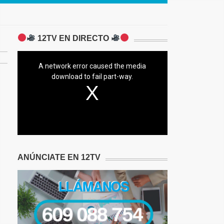
12TV EN DIRECTO
A network error caused the media
download to fail part-way.
ANÚNCIATE EN 12TV