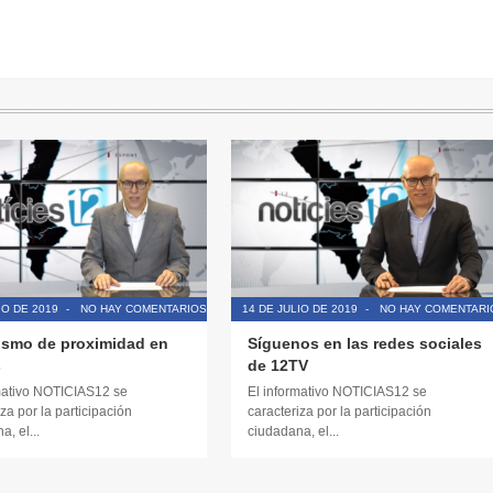
IO DE 2019
-
NO HAY COMENTARIOS
14 DE JULIO DE 2019
-
NO HAY COMENTARI
ismo de proximidad en
Síguenos en las redes sociales
s
de 12TV
mativo NOTICIAS12 se
El informativo NOTICIAS12 se
za por la participación
caracteriza por la participación
, el...
ciudadana, el...