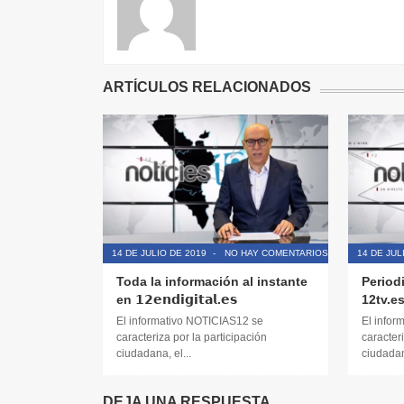
ARTÍCULOS RELACIONADOS
14 DE JULIO DE 2019
-
NO HAY COMENTARIOS
14 DE JUL
Toda la información al instante
Period
en 𝟭𝟮𝗲𝗻𝗱𝗶𝗴𝗶𝘁𝗮𝗹.𝗲𝘀
12tv.e
El informativo NOTICIAS12 se
El infor
caracteriza por la participación
caracteri
ciudadana, el...
ciudadana
DEJA UNA RESPUESTA