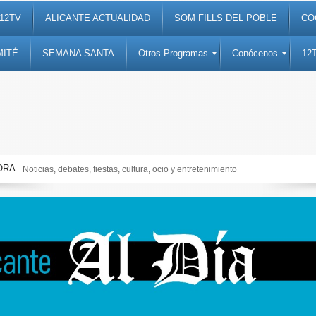
12TV
ALICANTE ACTUALIDAD
SOM FILLS DEL POBLE
CO
MITÉ
SEMANA SANTA
Otros Programas
Conócenos
12
ORA
Noticias, debates, fiestas, cultura, ocio y entretenimiento