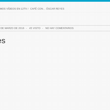
IMOS VÍDEOS EN 12TV
/
CAFÉ CON… ÓSCAR REYES
 DE MARZO DE 2016
-
45 VISTO
-
NO HAY COMENTARIOS
es