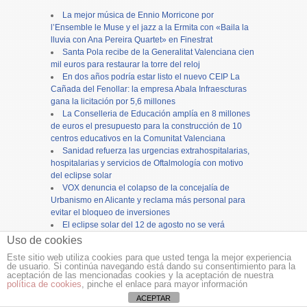
La mejor música de Ennio Morricone por
l’Ensemble le Muse y el jazz a la Ermita con «Baila la
lluvia con Ana Pereira Quartet» en Finestrat
Santa Pola recibe de la Generalitat Valenciana cien
mil euros para restaurar la torre del reloj
En dos años podría estar listo el nuevo CEIP La
Cañada del Fenollar: la empresa Abala Infraescturas
gana la licitación por 5,6 millones
La Conselleria de Educación amplía en 8 millones
de euros el presupuesto para la construcción de 10
centros educativos en la Comunitat Valenciana
Sanidad refuerza las urgencias extrahospitalarias,
hospitalarias y servicios de Oftalmología con motivo
del eclipse solar
VOX denuncia el colapso de la concejalía de
Urbanismo en Alicante y reclama más personal para
evitar el bloqueo de inversiones
El eclipse solar del 12 de agosto no se verá
plenamente desde Alicante: Estas son las opciones
Uso de cookies
más cercanas para vivir con intensidad este fenómeno
Este sitio web utiliza cookies para que usted tenga la mejor experiencia
astronómico
de usuario. Si continúa navegando está dando su consentimiento para la
Grupo Magma entrega en cuatro días el proyecto
aceptación de las mencionadas cookies y la aceptación de nuestra
política de cookies
, pinche el enlace para mayor información
del semáforo que el Ayuntamiento le pidió al día
ACEPTAR
siguiente de precintar Tambora