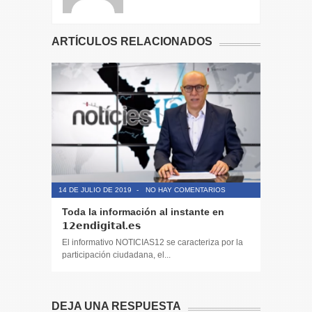
ARTÍCULOS RELACIONADOS
14 DE JULIO DE 2019
-
NO HAY COMENTARIOS
14 DE JULIO
Toda la información al instante en
Periodis
𝟭𝟮𝗲𝗻𝗱𝗶𝗴𝗶𝘁𝗮𝗹.𝗲𝘀
El informa
participaci
El informativo NOTICIAS12 se caracteriza por la
participación ciudadana, el...
DEJA UNA RESPUESTA