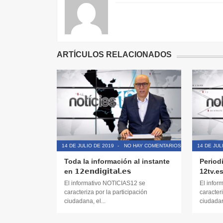
ARTÍCULOS RELACIONADOS
14 DE JULIO DE 2019
-
NO HAY COMENTARIOS
14 DE JUL
Toda la información al instante
Period
en 𝟭𝟮𝗲𝗻𝗱𝗶𝗴𝗶𝘁𝗮𝗹.𝗲𝘀
12tv.e
El informativo NOTICIAS12 se
El infor
caracteriza por la participación
caracteri
ciudadana, el...
ciudadana