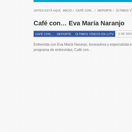
USTED ESTÁ AQUÍ:
INICIO
/
CAFÉ CON...
/
DEPORTE
/
ÚLTIMOS V
Café con… Eva María Naranjo
3 DE DIC
CAFÉ CON...
DEPORTE
ÚLTIMOS VÍDEOS EN 12TV
Entrevista con Eva María Naranjo, boxeadora y especialista e
programa de entrevistas, Café con…