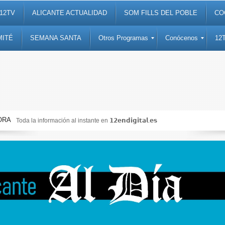
12TV
ALICANTE ACTUALIDAD
SOM FILLS DEL POBLE
CO
MITÉ
SEMANA SANTA
Otros Programas
Conócenos
12
ORA
a información al instante en 𝟭𝟮𝗲𝗻𝗱𝗶𝗴𝗶𝘁𝗮𝗹.𝗲𝘀
Noticia