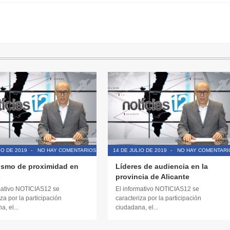
IO DE 2019
-
NO HAY COMENTARIOS
14 DE JULIO DE 2019
-
NO HAY COMENTARI
ismo de proximidad en
Líderes de audiencia en la
s
provincia de Alicante
mativo NOTICIAS12 se
El informativo NOTICIAS12 se
za por la participación
caracteriza por la participación
, el...
ciudadana, el...