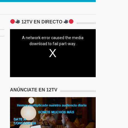
12TV EN DIRECTO
A network error caused the media
download to fail part-way.
ANÚNCIATE EN 12TV