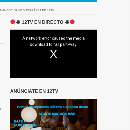
AMA COCINA MEDITERRÁNEA DE 12TV
12TV EN DIRECTO
A network error caused the media
download to fail part-way.
ANÚNCIATE EN 12TV
a