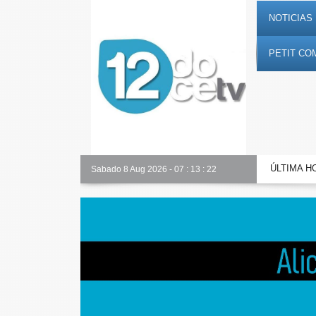
NOTICIAS 
PETIT CO
ÚLTIMA H
Alicante Actualidad
Sabado 8 Aug 2026
-
07
:
13
:
23