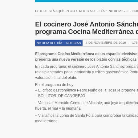
USTED ESTÁ AQUÍ:
INICIO
/
NOTICIA DEL DÍA
/
NOTICIAS
/
EL CO
El cocinero José Antonio Sánchez
programa Cocina Mediterránea 
4 DE NOVIEMBRE DE 2016
-
175
NOTICIA DEL DÍA
NOTICIAS
El programa Cocina Mediterránea es un espacio televisivo 
presenta una nueva versión de los platos con las técnicas 
En cada programa, el cocinero José Antonio Sánchez prepara u
retos planteados por el periodista y crítico gastronómico Pe
valoración final del plato.
En el programa de hoy:
– El crítico gastronómico Pedro Nuño de la Rosa le propone a
– BOLLITORI DE CANGREJO
– Vamos al Mercado Central de Alicante, una joya arquitectón
huerta, el mar y la montaña.
– Visitamos la Lonja de Santa Pola para comprobar la calidad 
mediterránea.