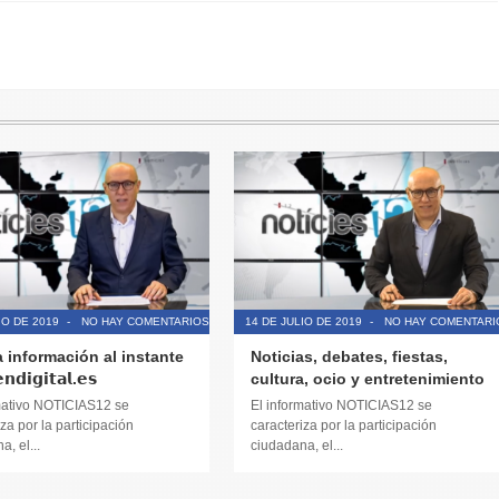
IO DE 2019
-
NO HAY COMENTARIOS
14 DE JULIO DE 2019
-
NO HAY COMENTARI
a información al instante
Noticias, debates, fiestas,
𝗱𝗶𝗴𝗶𝘁𝗮𝗹.𝗲𝘀
cultura, ocio y entretenimiento
mativo NOTICIAS12 se
El informativo NOTICIAS12 se
za por la participación
caracteriza por la participación
, el...
ciudadana, el...