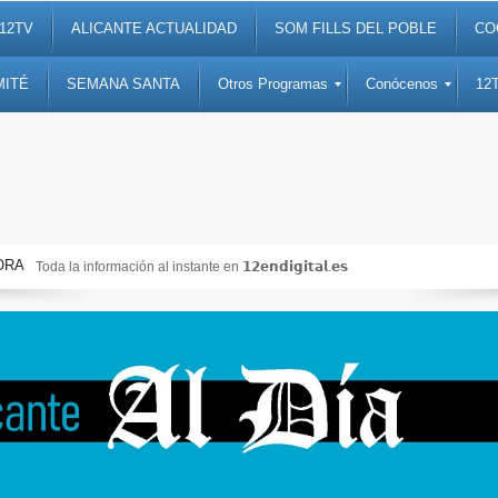
12TV
ALICANTE ACTUALIDAD
SOM FILLS DEL POBLE
CO
MITÉ
SEMANA SANTA
Otros Programas
Conócenos
12
ORA
Toda la información al instante en 𝟭𝟮𝗲𝗻𝗱𝗶𝗴𝗶𝘁𝗮𝗹.𝗲𝘀