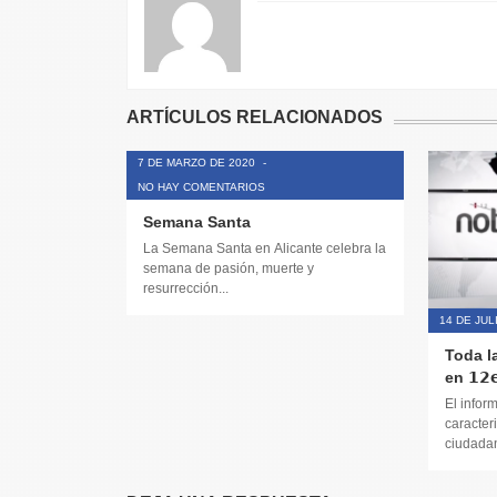
ARTÍCULOS RELACIONADOS
7 DE MARZO DE 2020
-
NO HAY COMENTARIOS
Semana Santa
La Semana Santa en Alicante celebra la
semana de pasión, muerte y
resurrección...
14 DE JUL
Toda l
en 𝟭𝟮𝗲
El infor
caracteri
ciudadana