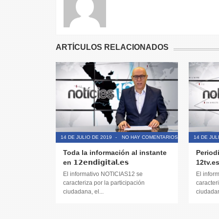
ARTÍCULOS RELACIONADOS
14 DE JULIO DE 2019
-
NO HAY COMENTARIOS
14 DE JUL
Toda la información al instante
Period
en 𝟭𝟮𝗲𝗻𝗱𝗶𝗴𝗶𝘁𝗮𝗹.𝗲𝘀
12tv.e
El informativo NOTICIAS12 se
El infor
caracteriza por la participación
caracteri
ciudadana, el...
ciudadana