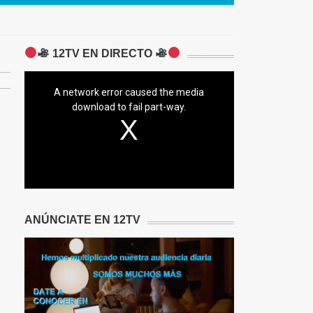
12TV EN DIRECTO
A network error caused the media
download to fail part-way.
ANÚNCIATE EN 12TV