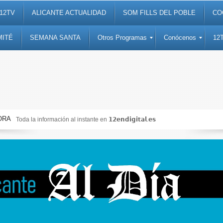
12TV
ALICANTE ACTUALIDAD
SOM FILLS DEL POBLE
CO
MITÉ
SEMANA SANTA
Otros Programas
Conócenos
12
ORA
Toda la información al instante en 𝟭𝟮𝗲𝗻𝗱𝗶𝗴𝗶𝘁𝗮𝗹.𝗲𝘀