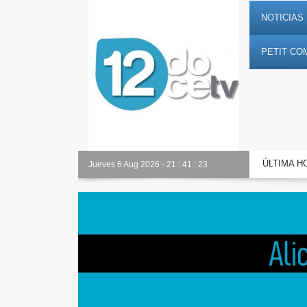
NOTICIAS 
PETIT CO
ÚLTIMA H
Alicante Actualidad
Jueves 6 Aug 2026
-
21
:
41
:
24