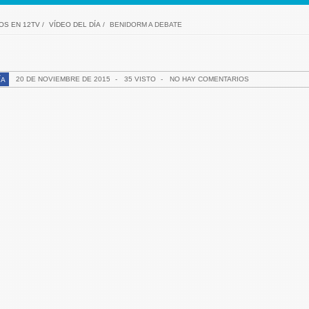
OS EN 12TV
/
VÍDEO DEL DÍA
/
BENIDORM A DEBATE
20 DE NOVIEMBRE DE 2015
-
35 VISTO
-
NO HAY COMENTARIOS
ÍA