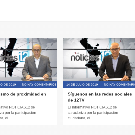
IO DE 2019
-
NO HAY COMENTARIOS
14 DE JULIO DE 2019
-
NO HAY COMENTARI
ismo de proximidad en
Síguenos en las redes sociales
s
de 12TV
mativo NOTICIAS12 se
El informativo NOTICIAS12 se
za por la participación
caracteriza por la participación
, el...
ciudadana, el...