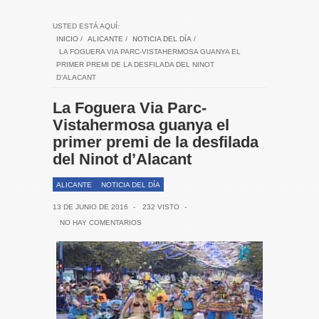
USTED ESTÁ AQUÍ:
INICIO
/
ALICANTE
/
NOTICIA DEL DÍA
/
LA FOGUERA VIA PARC-VISTAHERMOSA GUANYA EL
PRIMER PREMI DE LA DESFILADA DEL NINOT
D’ALACANT
La Foguera Via Parc-
Vistahermosa guanya el
primer premi de la desfilada
del Ninot d’Alacant
ALICANTE
NOTICIA DEL DÍA
13 DE JUNIO DE 2016
-
232 VISTO
-
NO HAY COMENTARIOS