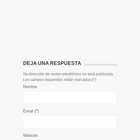
14 DE JULIO
Toda la 
𝟭𝟮𝗲𝗻𝗱𝗶𝗴
El informa
participaci
DEJA UNA RESPUESTA
Su dirección de correo electrónico no será publicada.
Los campos requeridos están marcados (
*
)
Nombre
Email (
*
)
Website