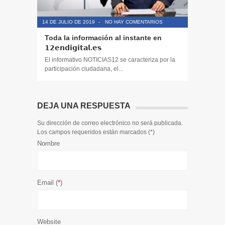
14 DE JULIO DE 2019
-
NO HAY COMENTARIOS
14 DE JULIO
Toda la información al instante en
Noticias,
𝟭𝟮𝗲𝗻𝗱𝗶𝗴𝗶𝘁𝗮𝗹.𝗲𝘀
y entret
El informativo NOTICIAS12 se caracteriza por la
El informa
participación ciudadana, el...
participaci
DEJA UNA RESPUESTA
Su dirección de correo electrónico no será publicada.
Los campos requeridos están marcados (
*
)
Nombre
Email (
*
)
Website