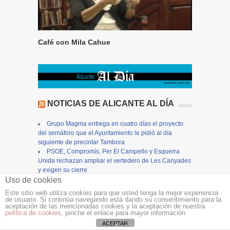
Café con Mila Cahue
NOTICIAS DE ALICANTE AL DÍA
Grupo Magma entrega en cuatro días el proyecto
del semáforo que el Ayuntamiento le pidió al día
siguiente de precintar Tambora
PSOE, Compromís, Per El Campello y Esquerra
Unida rechazan ampliar el vertedero de Les Canyades
y exigen su cierre
Uso de cookies
Alicante cierra los actos en honor a la patrona, la
Virgen del Remedio, con una concurrida procesión
Este sitio web utiliza cookies para que usted tenga la mejor experiencia
Alicante aprueba inicialmente el Plan General
de usuario. Si continúa navegando está dando su consentimiento para la
aceptación de las mencionadas cookies y la aceptación de nuestra
Estructural e inicia su tramitación autonómica
política de cookies
, pinche el enlace para mayor información
Finestrat se prepara para la celebración de sus
ACEPTAR
Fiestas Patronales de agosto con la presentación del