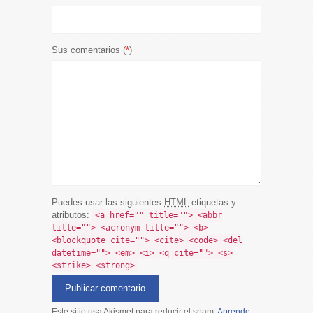
Sus comentarios (
*
)
Puedes usar las siguientes
HTML
etiquetas y
atributos:
<a href="" title=""> <abbr
title=""> <acronym title=""> <b>
<blockquote cite=""> <cite> <code> <del
datetime=""> <em> <i> <q cite=""> <s>
<strike> <strong>
Este sitio usa Akismet para reducir el spam.
Aprende