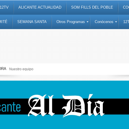
12TV
ALICANTE ACTUALIDAD
SOM FILLS DEL POBLE
CO
MITÉ
SEMANA SANTA
Otros Programas
Conócenos
12
ORA
Semana Santa