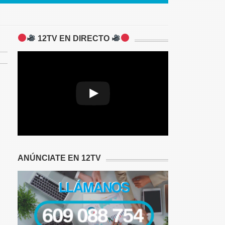
12TV EN DIRECTO
A network error caused the media
download to fail part-way.
ANÚNCIATE EN 12TV