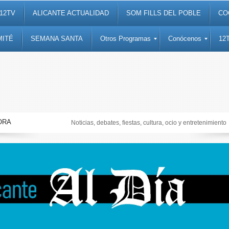
12TV
ALICANTE ACTUALIDAD
SOM FILLS DEL POBLE
CO
MITÉ
SEMANA SANTA
Otros Programas
Conócenos
12
ORA
Noticias, debates, fiestas, cultura, ocio y entretenimiento