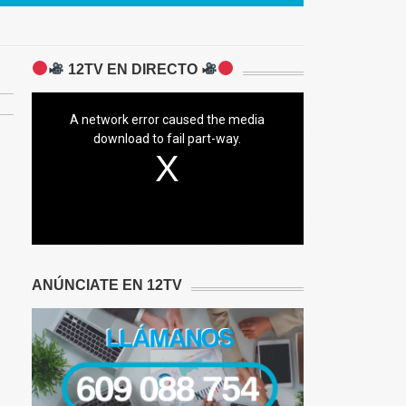
12TV EN DIRECTO
A network error caused the media
download to fail part-way.
ANÚNCIATE EN 12TV