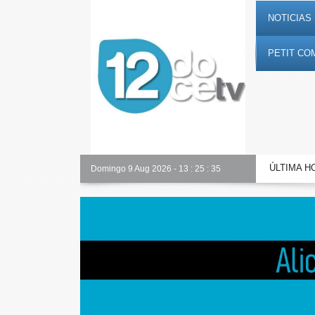
NOTICIAS 
PETIT CO
ÚLTIMA H
Toda la información al instante en 𝟭𝟮𝗲𝗻𝗱𝗶𝗴𝗶𝘁𝗮𝗹.𝗲𝘀
Domingo 9 Aug 2026
-
13
:
25
:
36