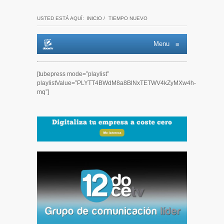
USTED ESTÁ AQUÍ:
INICIO
/
TIEMPO NUEVO
Menu
≡
[tubepress mode=”playlist”
playlistValue=”PLYTT4BWdM8a8BlNxTETWV4kZyMXw4h-
mq”]