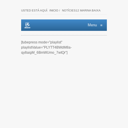
USTED ESTÁ AQUÍ:
INICIO
/
NOTÍCIES12 MARINA BAIXA
Menu
≡
[tubepress mode=”playlist”
playlistValue=”PLYTT4BWdM8a-
qy8aigM_6BmWUmo_7wtQr”]