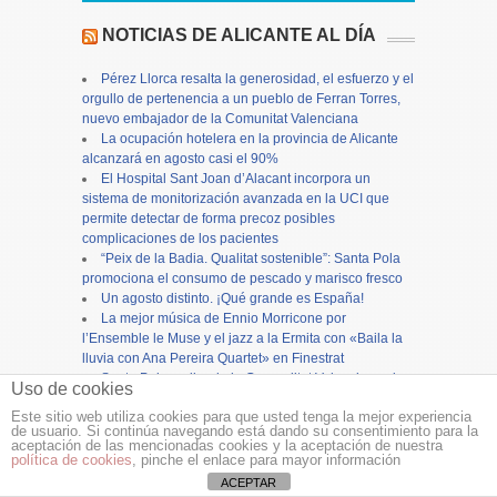
NOTICIAS DE ALICANTE AL DÍA
Pérez Llorca resalta la generosidad, el esfuerzo y el
orgullo de pertenencia a un pueblo de Ferran Torres,
nuevo embajador de la Comunitat Valenciana
La ocupación hotelera en la provincia de Alicante
alcanzará en agosto casi el 90%
El Hospital Sant Joan d’Alacant incorpora un
sistema de monitorización avanzada en la UCI que
permite detectar de forma precoz posibles
complicaciones de los pacientes
“Peix de la Badia. Qualitat sostenible”: Santa Pola
promociona el consumo de pescado y marisco fresco
Un agosto distinto. ¡Qué grande es España!
La mejor música de Ennio Morricone por
l’Ensemble le Muse y el jazz a la Ermita con «Baila la
lluvia con Ana Pereira Quartet» en Finestrat
Santa Pola recibe de la Generalitat Valenciana cien
Uso de cookies
mil euros para restaurar la torre del reloj
Este sitio web utiliza cookies para que usted tenga la mejor experiencia
En dos años podría estar listo el nuevo CEIP La
de usuario. Si continúa navegando está dando su consentimiento para la
Cañada del Fenollar: la empresa Abala Infraescturas
aceptación de las mencionadas cookies y la aceptación de nuestra
gana la licitación por 5,6 millones
política de cookies
, pinche el enlace para mayor información
La Conselleria de Educación amplía en 8 millones
ACEPTAR