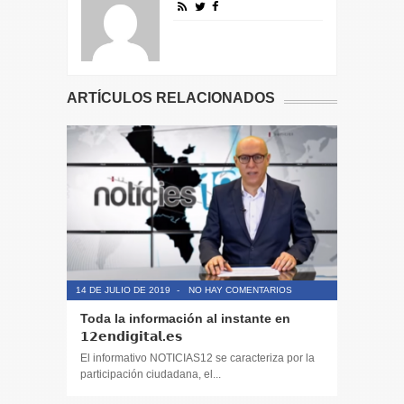
ARTÍCULOS RELACIONADOS
14 DE JULIO DE 2019
-
NO HAY COMENTARIOS
14 DE JULIO
Toda la información al instante en
Periodis
𝟭𝟮𝗲𝗻𝗱𝗶𝗴𝗶𝘁𝗮𝗹.𝗲𝘀
El informa
participaci
El informativo NOTICIAS12 se caracteriza por la
participación ciudadana, el...