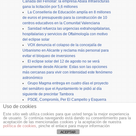
Cañada del Fenollar: la empresa Abala Infraescturas
gana la licitación por 5,6 millones
La Conselleria de Educación amplía en 8 millones
de euros el presupuesto para la construcción de 10
centros educativos en la Comunitat Valenciana
Sanidad refuerza las urgencias extrahospitalarias,
hospitalarias y servicios de Oftalmología con motivo
del eclipse solar
VOX denuncia el colapso de la concejalía de
Urbanismo en Alicante y reclama más personal para
evitar el bloqueo de inversiones
El eclipse solar del 12 de agosto no se verá
plenamente desde Alicante: Estas son las opciones
más cercanas para vivir con intensidad este fenómeno
astronómico
Grupo Magma entrega en cuatro días el proyecto
del semáforo que el Ayuntamiento le pidió al día
siguiente de precintar Tambora
PSOE, Compromís, Per El Campello y Esquerra
Unida rechazan ampliar el vertedero de Les Canyades
Uso de cookies
y exigen su cierre
Este sitio web utiliza cookies para que usted tenga la mejor experiencia
Alicante cierra los actos en honor a la patrona, la
de usuario. Si continúa navegando está dando su consentimiento para la
Virgen del Remedio, con una concurrida procesión
aceptación de las mencionadas cookies y la aceptación de nuestra
política de cookies
, pinche el enlace para mayor información
ACEPTAR
Copyright ©
12tv
y
12endigital.es