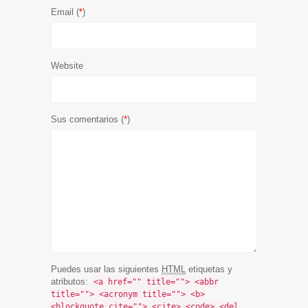
Email (
*
)
Website
Sus comentarios (
*
)
Puedes usar las siguientes
HTML
etiquetas y
atributos:
<a href="" title=""> <abbr
title=""> <acronym title=""> <b>
<blockquote cite=""> <cite> <code> <del