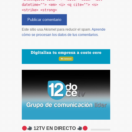
datetime=""> <em> <i> <q cite=""> <s>
<strike> <strong>
Este sitio usa Akismet para reducir el spam.
Aprende
cómo se procesan los datos de tus comentarios
.
12TV EN DIRECTO