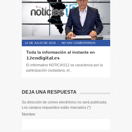
14 DE JULIO DE 2019
-
NO HAY COMENTARIOS
14 DE JULIO
Toda la información al instante en
Periodis
𝟭𝟮𝗲𝗻𝗱𝗶𝗴𝗶𝘁𝗮𝗹.𝗲𝘀
El informa
participaci
El informativo NOTICIAS12 se caracteriza por la
participación ciudadana, el...
DEJA UNA RESPUESTA
Su dirección de correo electrónico no será publicada.
Los campos requeridos están marcados (
*
)
Nombre