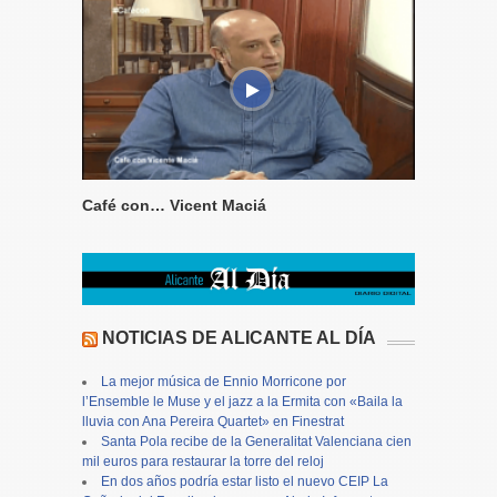
Café con… Vicent Maciá
NOTICIAS DE ALICANTE AL DÍA
La mejor música de Ennio Morricone por
l’Ensemble le Muse y el jazz a la Ermita con «Baila la
lluvia con Ana Pereira Quartet» en Finestrat
Santa Pola recibe de la Generalitat Valenciana cien
mil euros para restaurar la torre del reloj
En dos años podría estar listo el nuevo CEIP La