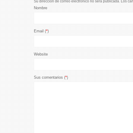
Su dirección de correo electrónico no será publicada. Los c
Nombre
Email (
*
)
Website
Sus comentarios (
*
)