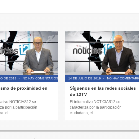
IO DE 2019
-
NO HAY COMENTARIOS
14 DE JULIO DE 2019
-
NO HAY COMENTARI
ismo de proximidad en
Síguenos en las redes sociales
s
de 12TV
mativo NOTICIAS12 se
El informativo NOTICIAS12 se
za por la participación
caracteriza por la participación
, el...
ciudadana, el...