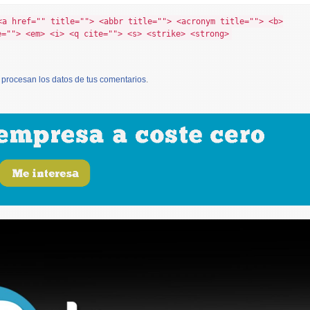
<a href="" title=""> <abbr title=""> <acronym title=""> <b>
e=""> <em> <i> <q cite=""> <s> <strike> <strong>
procesan los datos de tus comentarios
.