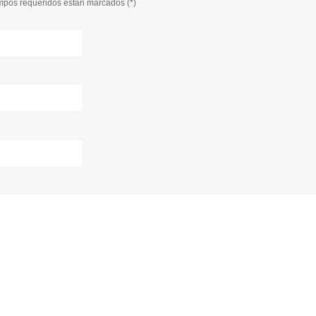
ampos requeridos están marcados (
*
)