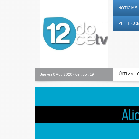
NOTICIAS 
PETIT CO
ÚLTIMA H
Nuestro equipo
Jueves 6 Aug 2026
-
09
:
55
:
20