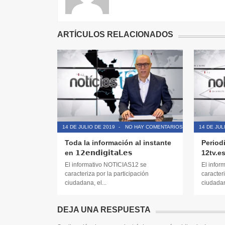
ARTÍCULOS RELACIONADOS
14 DE JULIO DE 2019
-
NO HAY COMENTARIOS
14 DE JUL
Toda la información al instante
Period
en 𝟭𝟮𝗲𝗻𝗱𝗶𝗴𝗶𝘁𝗮𝗹.𝗲𝘀
12tv.e
El informativo NOTICIAS12 se
El infor
caracteriza por la participación
caracteri
ciudadana, el...
ciudadana
DEJA UNA RESPUESTA