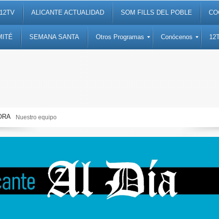
12TV
ALICANTE ACTUALIDAD
SOM FILLS DEL POBLE
CO
MITÉ
SEMANA SANTA
Otros Programas
Conócenos
12
ORA
Semana Santa