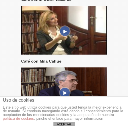
Café con Mila Cahue
Uso de cookies
Este sitio web utiliza cookies para que usted tenga la mejor experiencia
de usuario. Si continúa navegando está dando su consentimiento para la
aceptación de las mencionadas cookies y la aceptación de nuestra
política de cookies
, pinche el enlace para mayor información
Café con… Padre Jesús García, Párroco de
ACEPTAR