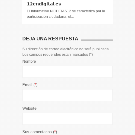
𝟭𝟮𝗲𝗻𝗱𝗶𝗴𝗶𝘁𝗮𝗹.𝗲𝘀
El informa
participaci
El informativo NOTICIAS12 se caracteriza por la
participación ciudadana, el...
DEJA UNA RESPUESTA
Su dirección de correo electrónico no será publicada.
Los campos requeridos están marcados (
*
)
Nombre
Email (
*
)
Website
Sus comentarios (
*
)