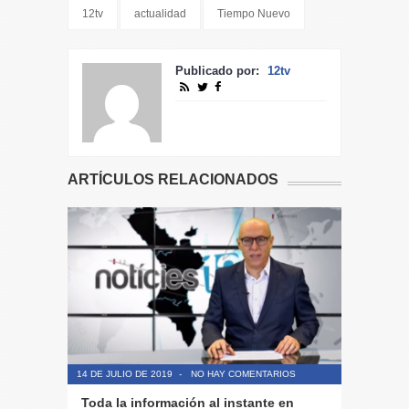
12tv
actualidad
Tiempo Nuevo
Publicado por:
12tv
ARTÍCULOS RELACIONADOS
14 DE JULIO DE 2019
-
NO HAY COMENTARIOS
14 DE JULIO
Toda la información al instante en
Periodis