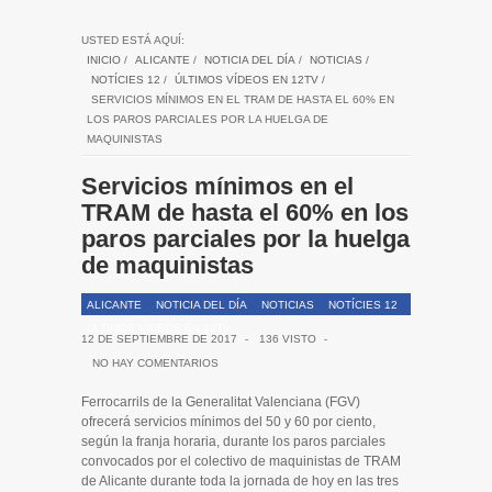
USTED ESTÁ AQUÍ:
INICIO
/
ALICANTE
/
NOTICIA DEL DÍA
/
NOTICIAS
/
NOTÍCIES 12
/
ÚLTIMOS VÍDEOS EN 12TV
/
SERVICIOS MÍNIMOS EN EL TRAM DE HASTA EL 60% EN
LOS PAROS PARCIALES POR LA HUELGA DE
MAQUINISTAS
Servicios mínimos en el
TRAM de hasta el 60% en los
paros parciales por la huelga
de maquinistas
ALICANTE
NOTICIA DEL DÍA
NOTICIAS
NOTÍCIES 12
ÚLTIMOS VÍDEOS EN 12TV
12 DE SEPTIEMBRE DE 2017
-
136 VISTO
-
NO HAY COMENTARIOS
Ferrocarrils de la Generalitat Valenciana (FGV)
ofrecerá servicios mínimos del 50 y 60 por ciento,
según la franja horaria, durante los paros parciales
convocados por el colectivo de maquinistas de TRAM
de Alicante durante toda la jornada de hoy en las tres