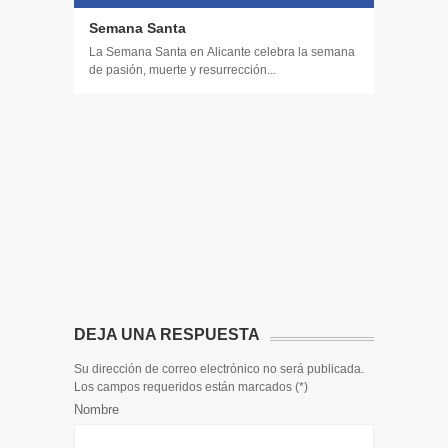
Semana Santa
La Semana Santa en Alicante celebra la semana
de pasión, muerte y resurrección...
14 DE JULIO
Toda la 
𝟭𝟮𝗲𝗻𝗱𝗶𝗴
El informa
participaci
DEJA UNA RESPUESTA
Su dirección de correo electrónico no será publicada.
Los campos requeridos están marcados (
*
)
Nombre