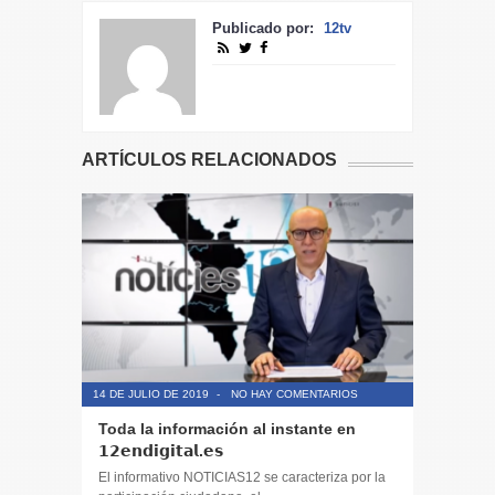
Publicado por:
12tv
ARTÍCULOS RELACIONADOS
14 DE JULIO DE 2019
-
NO HAY COMENTARIOS
14 DE JULIO
Toda la información al instante en
Noticias,
𝟭𝟮𝗲𝗻𝗱𝗶𝗴𝗶𝘁𝗮𝗹.𝗲𝘀
y entret
El informativo NOTICIAS12 se caracteriza por la
El informa