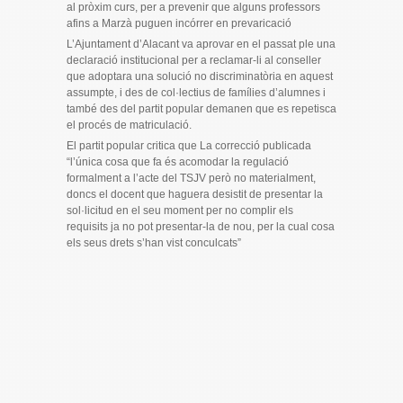
al pròxim curs, per a prevenir que alguns professors
afins a Marzà puguen incórrer en prevaricació
L’Ajuntament d’Alacant va aprovar en el passat ple una
declaració institucional per a reclamar-li al conseller
que adoptara una solució no discriminatòria en aquest
assumpte, i des de col·lectius de famílies d’alumnes i
també des del partit popular demanen que es repetisca
el procés de matriculació.
El partit popular critica que La correcció publicada
“l’única cosa que fa és acomodar la regulació
formalment a l’acte del TSJV però no materialment,
doncs el docent que haguera desistit de presentar la
sol·licitud en el seu moment per no complir els
requisits ja no pot presentar-la de nou, per la cual cosa
els seus drets s’han vist conculcats”