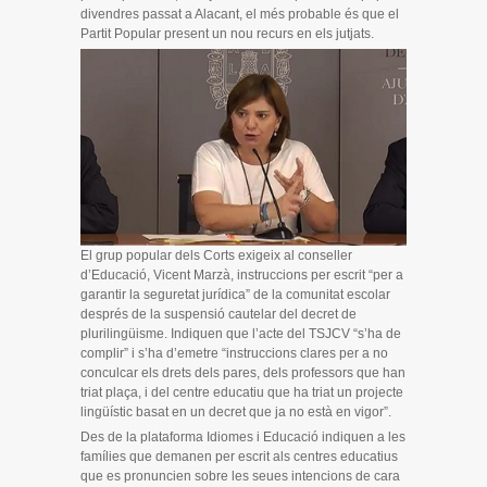
divendres passat a Alacant, el més probable és que el
Partit Popular present un nou recurs en els jutjats.
El grup popular dels Corts exigeix al conseller
d’Educació, Vicent Marzà, instruccions per escrit “per a
garantir la seguretat jurídica” de la comunitat escolar
després de la suspensió cautelar del decret de
plurilingüisme. Indiquen que l’acte del TSJCV “s’ha de
complir” i s’ha d’emetre “instruccions clares per a no
conculcar els drets dels pares, dels professors que han
triat plaça, i del centre educatiu que ha triat un projecte
lingüístic basat en un decret que ja no està en vigor”.
Des de la plataforma Idiomes i Educació indiquen a les
famílies que demanen per escrit als centres educatius
que es pronuncien sobre les seues intencions de cara