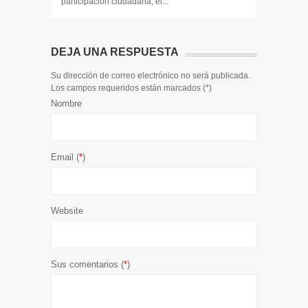
participación ciudadana, el...
participaci
DEJA UNA RESPUESTA
Su dirección de correo electrónico no será publicada.
Los campos requeridos están marcados (
*
)
Nombre
Email (
*
)
Website
Sus comentarios (
*
)