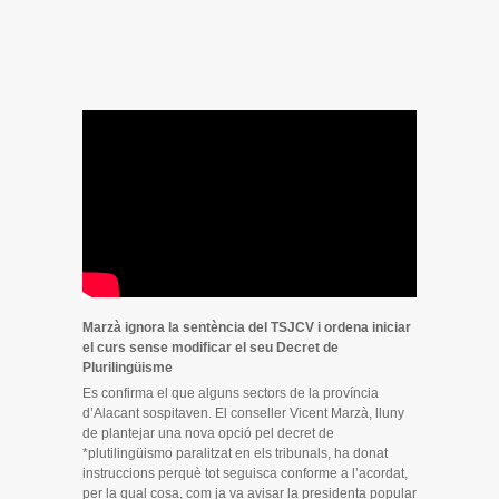
Marzà ignora la sentència del TSJCV i ordena iniciar
el curs sense modificar el seu Decret de
Plurilingüisme
Es confirma el que alguns sectors de la província
d’Alacant sospitaven. El conseller Vicent Marzà, lluny
de plantejar una nova opció pel decret de
*plutilingüismo paralitzat en els tribunals, ha donat
instruccions perquè tot seguisca conforme a l’acordat,
per la qual cosa, com ja va avisar la presidenta popular