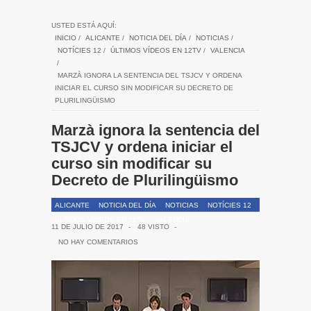
USTED ESTÁ AQUÍ:
INICIO
/
ALICANTE
/
NOTICIA DEL DÍA
/
NOTICIAS
/
NOTÍCIES 12
/
ÚLTIMOS VÍDEOS EN 12TV
/
VALENCIA
/
MARZÀ IGNORA LA SENTENCIA DEL TSJCV Y ORDENA
INICIAR EL CURSO SIN MODIFICAR SU DECRETO DE
PLURILINGÜISMO
Marzà ignora la sentencia del
TSJCV y ordena iniciar el
curso sin modificar su
Decreto de Plurilingüismo
ALICANTE
NOTICIA DEL DÍA
NOTICIAS
NOTÍCIES 12
ÚLTIMOS VÍDEOS EN 12TV
VALENCIA
11 DE JULIO DE 2017
-
48 VISTO
-
NO HAY COMENTARIOS