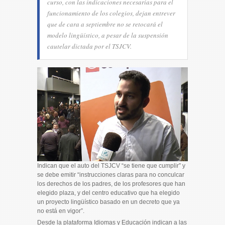
curso, con las indicaciones necesarias para el
funcionamiento de los colegios, dejan entrever
que de cara a septiembre no se retocará el
modelo lingüístico, a pesar de la suspensión
cautelar dictada por el TSJCV.
Indican que el auto del TSJCV “se tiene que cumplir” y
se debe emitir “instrucciones claras para no conculcar
los derechos de los padres, de los profesores que han
elegido plaza, y del centro educativo que ha elegido
un proyecto lingüístico basado en un decreto que ya
no está en vigor”.
Desde la plataforma Idiomas y Educación indican a las