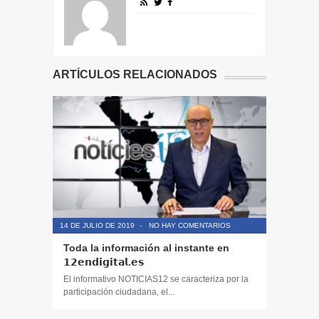
ARTÍCULOS RELACIONADOS
14 DE JULIO DE 2019
-
NO HAY COMENTARIOS
14 DE JULIO
Toda la información al instante en
Periodis
𝟭𝟮𝗲𝗻𝗱𝗶𝗴𝗶𝘁𝗮𝗹.𝗲𝘀
El informa
participaci
El informativo NOTICIAS12 se caracteriza por la
participación ciudadana, el...