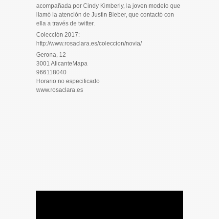
acompañada por Cindy Kimberly, la joven modelo que
llamó la atención de Justin Bieber, que contactó con
ella a través de twitter.
Colección 2017:
http://www.rosaclara.es/coleccion/novia/
Gerona, 12
3001 AlicanteMapa
966118040
Horario no especificado
www.rosaclara.es