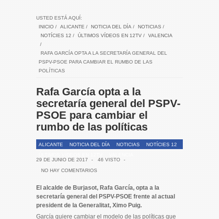
USTED ESTÁ AQUÍ:
INICIO
/
ALICANTE
/
NOTICIA DEL DÍA
/
NOTICIAS
/
NOTÍCIES 12
/
ÚLTIMOS VÍDEOS EN 12TV
/
VALENCIA
/
RAFA GARCÍA OPTA A LA SECRETARÍA GENERAL DEL
PSPV-PSOE PARA CAMBIAR EL RUMBO DE LAS
POLÍTICAS
Rafa García opta a la
secretaría general del PSPV-
PSOE para cambiar el
rumbo de las políticas
ALICANTE
NOTICIA DEL DÍA
NOTICIAS
NOTÍCIES 12
ÚLTIMOS VÍDEOS EN 12TV
VALENCIA
29 DE JUNIO DE 2017
-
46 VISTO
-
NO HAY COMENTARIOS
El alcalde de Burjasot, Rafa García, opta a la
secretaría general del PSPV-PSOE frente al actual
president de la Generalitat, Ximo Puig.
García quiere cambiar el modelo de las políticas que