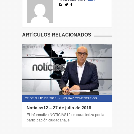
ARTÍCULOS RELACIONADOS
27 DE JULIO DE 2018
-
NO HAY COMENTARIOS
30 DE AGOS
Noticias12 – 27 de julio de 2018
La Cons
de 60.00
El informativo NOTICIAS12 se caracteriza por la
barracon
participación ciudadana, el...
Educació
Lejos de s