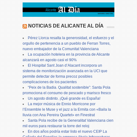
NOTICIAS DE ALICANTE AL DÍA
Pérez Llorca resalta la generosidad, el esfuerzo y el
orgullo de pertenencia a un pueblo de Ferran Torres,
nuevo embajador de la Comunitat Valenciana
La ocupación hotelera en la provincia de Alicante
alcanzará en agosto casi el 90%
El Hospital Sant Joan d’Alacant incorpora un
sistema de monitorización avanzada en la UCI que
permite detectar de forma precoz posibles
complicaciones de los pacientes
“Peix de la Badia. Qualitat sostenible”: Santa Pola
promociona el consumo de pescado y marisco fresco
Un agosto distinto. ¡Qué grande es España!
La mejor música de Ennio Morricone por
l’Ensemble le Muse y el jazz a la Ermita con «Baila la
lluvia con Ana Pereira Quartet» en Finestrat
Santa Pola recibe de la Generalitat Valenciana cien
mil euros para restaurar la torre del reloj
En dos años podría estar listo el nuevo CEIP La
Cañada del Fenollar: la empresa Abala Infraescturas