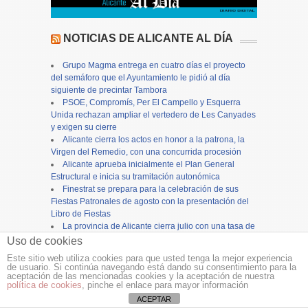
NOTICIAS DE ALICANTE AL DÍA
Grupo Magma entrega en cuatro días el proyecto
del semáforo que el Ayuntamiento le pidió al día
siguiente de precintar Tambora
PSOE, Compromís, Per El Campello y Esquerra
Unida rechazan ampliar el vertedero de Les Canyades
y exigen su cierre
Alicante cierra los actos en honor a la patrona, la
Virgen del Remedio, con una concurrida procesión
Alicante aprueba inicialmente el Plan General
Estructural e inicia su tramitación autonómica
Finestrat se prepara para la celebración de sus
Fiestas Patronales de agosto con la presentación del
Libro de Fiestas
La provincia de Alicante cierra julio con una tasa de
ocupación turística del 88,6%, 1,6 puntos más que en
Uso de cookies
2025
Este sitio web utiliza cookies para que usted tenga la mejor experiencia
Mutxamel concede la Agulla d’Or 2026 a cuatro
de usuario. Si continúa navegando está dando su consentimiento para la
referentes de la cultura, las tradiciones y el patrimonio
aceptación de las mencionadas cookies y la aceptación de nuestra
política de cookies
, pinche el enlace para mayor información
del municipio
ACEPTAR
Detectan una fisura de dos metros en un ficus