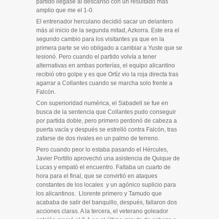
partido llegase al descanso con un resultado más
amplio que me el 1-0.
El entrenador herculano decidió sacar un delantero
más al inicio de la segunda mitad, Azkorra. Este era el
segundo cambio para los visitantes ya que en la
primera parte se vio obligado a cambiar a Yuste que se
lesionó. Pero cuando el partido volvía a tener
alternativas en ambas porterías, el equipo alicantino
recibió otro golpe y es que Ortíz vio la roja directa tras
agarrar a Collantes cuando se marcha solo frente a
Falcón.
Con superioridad numérica, el Sabadell se fue en
busca de la sentencia que Collantes pudo conseguir
por partida doble, pero primero perdonó de cabeza a
puerta vacía y después se estrelló contra Falcón, tras
zafarse de dos rivales en un palmo de terreno.
Pero cuando peor lo estaba pasando el Hércules,
Javier Portillo aprovechó una asistencia de Quique de
Lucas y empató el encuentro. Faltaba un cuarto de
hora para el final, que se convirtió en ataques
constantes de los locales y un agónico suplicio para
los alicantinos. Llorente primero y Tamudo que
acababa de salir del banquillo, después, fallaron dos
acciones claras. A la tercera, el veterano goleador