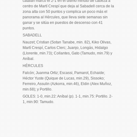
catalán marcó el 2-1 en el último minuto de cabeza a
centro de Martí Crespí que deja al Sabadell cerca de la
zona alta con 50 puntos y complica un poco más el
panorama al Hércules, que lleva siete semanas sin
ganar y se sitúa en puestos de descenso con 41
puntos.
SABADELL
Nauzet; Cristian (Sotan Tanabe, min. 82), Kiko Olivas,
Martí Crespí, Carlos Clerc; Juanjo, Longás, Hidalgo
(Llorente, min.73); Collantes, Gato (Tamudo, min.79) y
Aníbal.
HÉRCULES
Falcón; Juanma Ortiz; Escassi, Pamarot, Echaide;
Héctor Yuste (Quique de Lucas, min.29), Sissoko;
Ferreiro, Assulin (Azkorra, min.46), Eldin (Alex Muñoz,
min.68); y Portillo.
GOLES: 1-0, min.22: Aníbal (p). 1-1, min.75: Portillo. 2-
1, min.90: Tamudo.