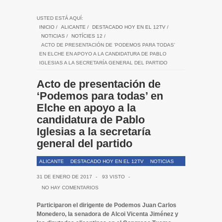
USTED ESTÁ AQUÍ:
INICIO
/
ALICANTE
/
DESTACADO HOY EN EL 12TV
/
NOTICIAS
/
NOTÍCIES 12
/
ACTO DE PRESENTACIÓN DE ‘PODEMOS PARA TODAS’
EN ELCHE EN APOYO A LA CANDIDATURA DE PABLO
IGLESIAS A LA SECRETARÍA GENERAL DEL PARTIDO
Acto de presentación de
‘Podemos para todas’ en
Elche en apoyo a la
candidatura de Pablo
Iglesias a la secretaría
general del partido
ALICANTE
DESTACADO HOY EN EL 12TV
NOTICIAS
NOTÍCIES 12
31 DE ENERO DE 2017
-
93 VISTO
-
NO HAY COMENTARIOS
Participaron el dirigente de Podemos Juan Carlos
Monedero, la senadora de Alcoi Vicenta Jiménez y