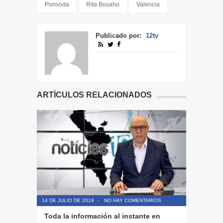
Ponsoda
Rita Bosaho
Valencia
Publicado por:
12tv
ARTÍCULOS RELACIONADOS
14 DE JULIO DE 2019
-
NO HAY COMENTARIOS
14 DE JULIO
Toda la información al instante en
Periodis