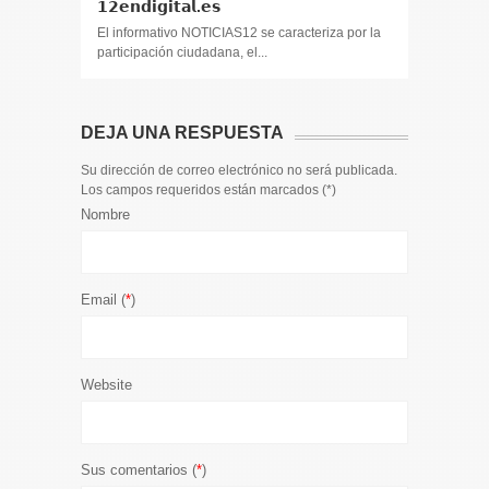
𝟭𝟮𝗲𝗻𝗱𝗶𝗴𝗶𝘁𝗮𝗹.𝗲𝘀
El informa
participaci
El informativo NOTICIAS12 se caracteriza por la
participación ciudadana, el...
DEJA UNA RESPUESTA
Su dirección de correo electrónico no será publicada.
Los campos requeridos están marcados (
*
)
Nombre
Email (
*
)
Website
Sus comentarios (
*
)