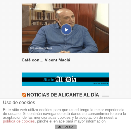
Café con… Vicent Maciá
NOTICIAS DE ALICANTE AL DÍA
Uso de cookies
La mejor música de Ennio Morricone por
Este sitio web utiliza cookies para que usted tenga la mejor experiencia
l’Ensemble le Muse y el jazz a la Ermita con «Baila la
de usuario. Si continúa navegando está dando su consentimiento para la
lluvia con Ana Pereira Quartet» en Finestrat
aceptación de las mencionadas cookies y la aceptación de nuestra
política de cookies
, pinche el enlace para mayor información
Santa Pola recibe de la Generalitat Valenciana cien
mil euros para restaurar la torre del reloj
ACEPTAR