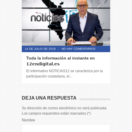
14 DE JULIO DE 2019
-
NO HAY COMENTARIOS
14 DE JULIO
Toda la información al instante en
Periodis
𝟭𝟮𝗲𝗻𝗱𝗶𝗴𝗶𝘁𝗮𝗹.𝗲𝘀
El informa
participaci
El informativo NOTICIAS12 se caracteriza por la
participación ciudadana, el...
DEJA UNA RESPUESTA
Su dirección de correo electrónico no será publicada.
Los campos requeridos están marcados (
*
)
Nombre