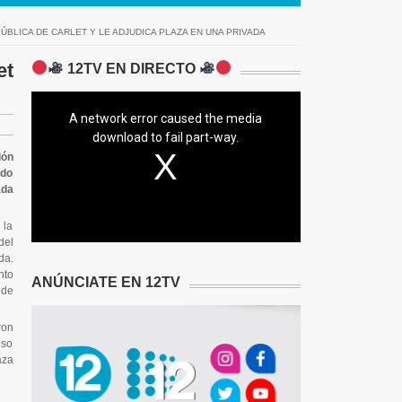
ÚBLICA DE CARLET Y LE ADJUDICA PLAZA EN UNA PRIVADA
et
12TV EN DIRECTO
A network error caused the media
download to fail part-way.
ión
ado
ada
 la
del
da.
nto
ANÚNCIATE EN 12TV
 de
ron
eso
aza