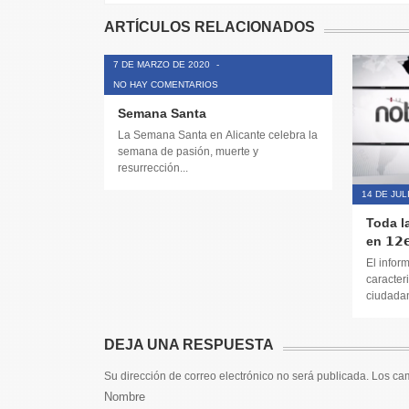
ARTÍCULOS RELACIONADOS
7 DE MARZO DE 2020
-
NO HAY COMENTARIOS
Semana Santa
La Semana Santa en Alicante celebra la
semana de pasión, muerte y
resurrección...
14 DE JUL
Toda l
en 𝟭𝟮𝗲
El infor
caracteri
ciudadana
DEJA UNA RESPUESTA
Su dirección de correo electrónico no será publicada. Los c
Nombre