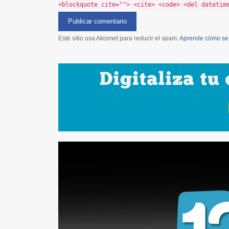
<blockquote cite=""> <cite> <code> <del datetim
Este sitio usa Akismet para reducir el spam.
Aprende cómo se 