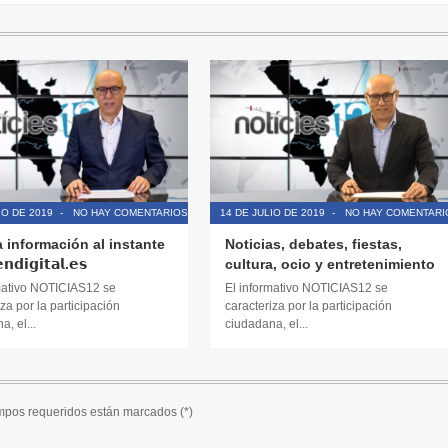
IO DE 2019
-
NO HAY COMENTARIOS
14 DE JULIO DE 2019
-
NO HAY COMENTARI
a información al instante
Noticias, debates, fiestas,
𝗱𝗶𝗴𝗶𝘁𝗮𝗹.𝗲𝘀
cultura, ocio y entretenimiento
mativo NOTICIAS12 se
El informativo NOTICIAS12 se
za por la participación
caracteriza por la participación
, el...
ciudadana, el...
ampos requeridos están marcados (
*
)