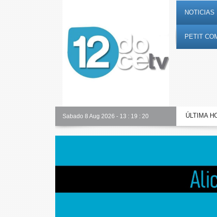
NOTICIAS 
PETIT CO
ÚLTIMA H
Alicante Actualidad
Sabado 8 Aug 2026
-
13
:
19
:
21