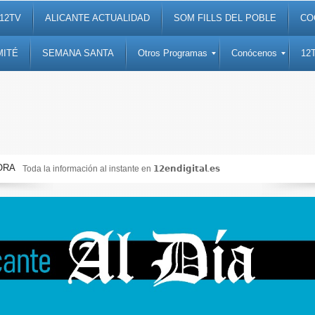
12TV
ALICANTE ACTUALIDAD
SOM FILLS DEL POBLE
CO
MITÉ
SEMANA SANTA
Otros Programas
Conócenos
12
ORA
Toda la información al instante en 𝟭𝟮𝗲𝗻𝗱𝗶𝗴𝗶𝘁𝗮𝗹.𝗲𝘀