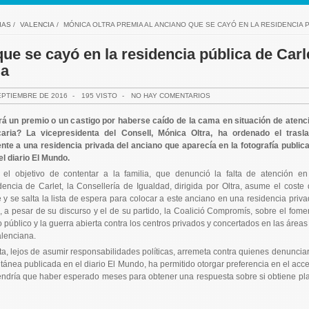
IAS
/
VALENCIA
/
MÓNICA OLTRA PREMIA AL ANCIANO QUE SE CAYÓ EN LA RESIDENCIA P
ue se cayó en la residencia pública de Carl
da
EPTIEMBRE DE 2016
-
195 VISTO
-
NO HAY COMENTARIOS
á un premio o un castigo por haberse caído de la cama en situación de atenc
caria? La vicepresidenta del Consell, Mónica Oltra, ha ordenado el trasl
nte a una residencia privada del anciano que aparecía en la fotografía public
el diario El Mundo.
el objetivo de contentar a la familia, que denunció la falta de atención en
dencia de Carlet, la Consellería de Igualdad, dirigida por Oltra, asume el coste 
e y se salta la lista de espera para colocar a este anciano en una residencia priva
, a pesar de su discurso y el de su partido, la Coalició Compromís, sobre el fome
o público y la guerra abierta contra los centros privados y concertados en las áreas
lenciana.
nta, lejos de asumir responsabilidades políticas, arremeta contra quienes denuncia
ntánea publicada en el diario El Mundo, ha permitido otorgar preferencia en el acc
tendría que haber esperado meses para obtener una respuesta sobre si obtiene pl