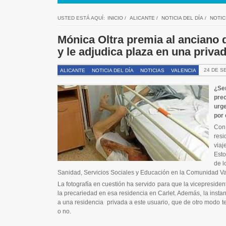
USTED ESTÁ AQUÍ:
INICIO
/
ALICANTE
/
NOTICIA DEL DÍA
/
NOTIC
Mónica Oltra premia al anciano q
y le adjudica plaza en una priva
24 DE S
ALICANTE
NOTICIA DEL DÍA
NOTICIAS
VALENCIA
¿Ser
pre
urge
por 
Con 
resi
viaj
Esto
de l
Sanidad, Servicios Sociales y Educación en la Comunidad Va
La fotografía en cuestión ha servido para que la vicepreside
la precariedad en esa residencia en Carlet. Además, la insta
a una residencia privada a este usuario, que de otro modo 
o no.