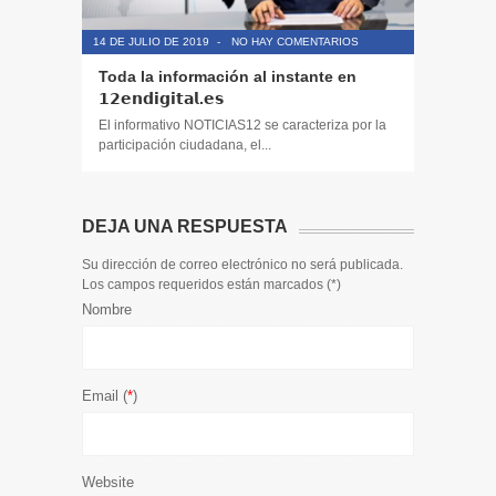
14 DE JULIO DE 2019
-
NO HAY COMENTARIOS
14 DE JULIO
Toda la información al instante en
Periodis
𝟭𝟮𝗲𝗻𝗱𝗶𝗴𝗶𝘁𝗮𝗹.𝗲𝘀
El informa
participaci
El informativo NOTICIAS12 se caracteriza por la
participación ciudadana, el...
DEJA UNA RESPUESTA
Su dirección de correo electrónico no será publicada.
Los campos requeridos están marcados (
*
)
Nombre
Email (
*
)
Website