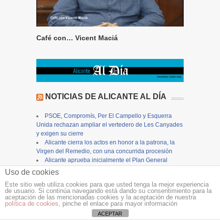
Café con… Vicent Maciá
NOTICIAS DE ALICANTE AL DÍA
PSOE, Compromís, Per El Campello y Esquerra
Unida rechazan ampliar el vertedero de Les Canyades
y exigen su cierre
Alicante cierra los actos en honor a la patrona, la
Virgen del Remedio, con una concurrida procesión
Alicante aprueba inicialmente el Plan General
Estructural e inicia su tramitación autonómica
Uso de cookies
Finestrat se prepara para la celebración de sus
Este sitio web utiliza cookies para que usted tenga la mejor experiencia
Fiestas Patronales de agosto con la presentación del
de usuario. Si continúa navegando está dando su consentimiento para la
Libro de Fiestas
aceptación de las mencionadas cookies y la aceptación de nuestra
política de cookies
, pinche el enlace para mayor información
La provincia de Alicante cierra julio con una tasa de
ocupación turística del 88,6%, 1,6 puntos más que en
ACEPTAR