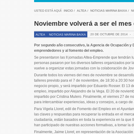
USTED ESTÁ AQUÍ:
INICIO
/
ALTEA
/
NOTICIAS MARINA BAIXA
/
N
Noviembre volverá a ser el mes
20 DE OCTUBRE DE 2014
-
ALTEA
NOTICIAS MARINA BAIXA
Por segundo año consecutivo, la Agencia de Ocupación y D
emprendedores y al fomento del empleo.
Se presentaron las II jornadas Altea-Emprende que tendrán lu
personas pasaron por los diversos talleres organizados por l
vuelve a organizar estas jornadas con la colaboración de Jo
Durante todos los viernes del mes de noviembre se desarrollar
talleres previsto para el 7 de noviembre, de 18:30 a 20:30 ho
negocio propio, y será impartido por Eduardo Rosser. El 13 de
empleo, impartido por Alejandro de la Vega. El 20 de noviemb
impartido por Cristina Mulero. Finalmente, el viernes 27 de n
para intercambiar experiencias, ideas y consejos, a cargo d
Para Vigela Lloret, edil de Fomento del Empleo en el Ayuntam
las claves y respuestas para recuperar la entrada en el mercad
ciudadanía, están basados en toda la experiencia en la que 
han participado de nuestras acciones formativas, a tomar la 
Finalmente, Jaime Lloret, en representación de la Asociación 