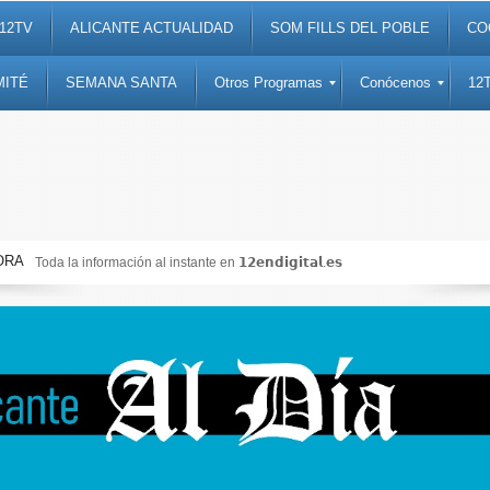
12TV
ALICANTE ACTUALIDAD
SOM FILLS DEL POBLE
CO
MITÉ
SEMANA SANTA
Otros Programas
Conócenos
12
ORA
Toda la información al instante en 𝟭𝟮𝗲𝗻𝗱𝗶𝗴𝗶𝘁𝗮𝗹.𝗲𝘀