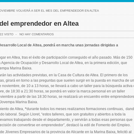
OVIEMBRE VOLVERÁ A SER EL MES DEL EMPRENDEDOR EN ALTEA
 del emprendedor en Altea
22 VISTO
-
NO HAY COMENTARIOS
esarrollo Local de Altea, pondrá en marcha unas jornadas dirigidas a
gar en Altea, tras el éxito de participación conseguido el año pasado. Más de 150
a Agencia de Ocupación y Desarrollo Local de Altea, en la primera edición, que
vempa Marina Baixa.
án las actividades previstas, en la Casa de Cultura de Altea. El primero de los
ras, girará en torno a las preguntas que suelen surgir en la puesta en marcha de u
 noviembre, de 10 a 13 horas, se llevará a cabo un taller para la búsqueda activa
re, de 18:30 a 21:30 horas, se pondrá en valor la marca personal en un taller
oviembre a partir de las 18:30 horas, se realizará un encuentro entre emprendedore
e Jovempa Marina Baixa.
iento de Altea,
“
durante todos los meses realizamos formaciones continuas, dan
o laboral. Según Lloret, “estos talleres, que son gratuitos y abiertos a toda la
llevamos trabajando desde el departamento, y servirán a todas esas personas que
decisión de convertirse en emprendedor”, destacó la edil de Fomento del Empleo.
de Jóvenes Empresarios de la provincia de Alicante en la Marina Baixa, felicitó al