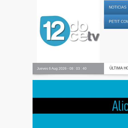
NOTICIAS 
PETIT CO
ÚLTIMA H
Alicante Actualidad
Jueves 6 Aug 2026
-
08
:
03
:
41