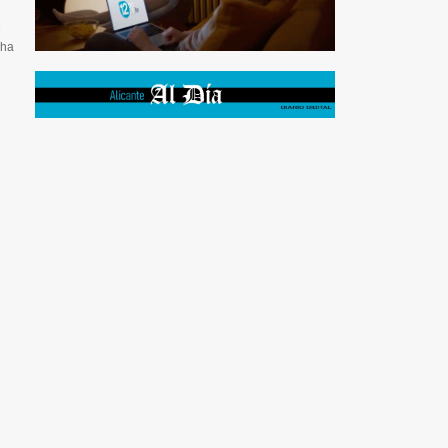
e
cha