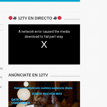
12TV EN DIRECTO
A network error caused the media
download to fail part-way.
n
 de
ANÚNCIATE EN 12TV
s,
do