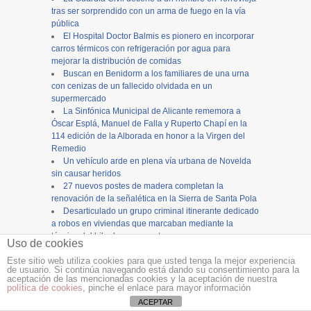
tras ser sorprendido con un arma de fuego en la vía
pública
El Hospital Doctor Balmis es pionero en incorporar
carros térmicos con refrigeración por agua para
mejorar la distribución de comidas
Buscan en Benidorm a los familiares de una urna
con cenizas de un fallecido olvidada en un
supermercado
La Sinfónica Municipal de Alicante rememora a
Óscar Esplá, Manuel de Falla y Ruperto Chapí en la
114 edición de la Alborada en honor a la Virgen del
Remedio
Un vehículo arde en plena vía urbana de Novelda
sin causar heridos
27 nuevos postes de madera completan la
renovación de la señalética en la Sierra de Santa Pola
Desarticulado un grupo criminal itinerante dedicado
a robos en viviendas que marcaban mediante la
técnica del hilo de pegamento
Uso de cookies
El Cupón del Fin de semana de la ONCE reparte
Este sitio web utiliza cookies para que usted tenga la mejor experiencia
240.000 euros en Elche
de usuario. Si continúa navegando está dando su consentimiento para la
Martínez Mus destaca el aumento del control de la
aceptación de las mencionadas cookies y la aceptación de nuestra
calidad de las aguas con 5.000 análisis y el desarrollo
política de cookies
, pinche el enlace para mayor información
de nuevas herramientas
ACEPTAR