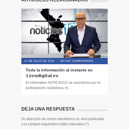
14 DE JULIO DE 2019
-
NO HAY COMENTARIOS
14 DE JULIO
Toda la información al instante en
Periodis
𝟭𝟮𝗲𝗻𝗱𝗶𝗴𝗶𝘁𝗮𝗹.𝗲𝘀
El informa
participaci
El informativo NOTICIAS12 se caracteriza por la
participación ciudadana, el...
DEJA UNA RESPUESTA
Su dirección de correo electrónico no será publicada.
Los campos requeridos están marcados (
*
)