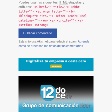
Puedes usar las siguientes
HTML
etiquetas y
atributos:
<a href="" title=""> <abbr
title=""> <acronym title=""> <b>
<blockquote cite=""> <cite> <code> <del
datetime=""> <em> <i> <q cite=""> <s>
<strike> <strong>
Este sitio usa Akismet para reducir el spam.
Aprende
cómo se procesan los datos de tus comentarios
.