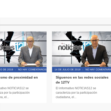
IO DE 2019
-
NO HAY COMENTARIOS
14 DE JULIO DE 2019
-
NO HAY COMENTARI
ismo de proximidad en
Síguenos en las redes sociales
s
de 12TV
mativo NOTICIAS12 se
El informativo NOTICIAS12 se
za por la participación
caracteriza por la participación
, el...
ciudadana, el...