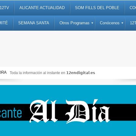
12TV
ALICANTE ACTUALIDAD
SOM FILLS DEL POBLE
CO
MITÉ
SEMANA SANTA
Otros Programas
Conócenos
12
ORA
Toda la información al instante en 𝟭𝟮𝗲𝗻𝗱𝗶𝗴𝗶𝘁𝗮𝗹.𝗲𝘀