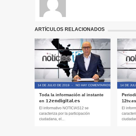
ARTÍCULOS RELACIONADOS
14 DE JULIO DE 2019
-
NO HAY COMENTARIOS
14 DE JUL
Toda la información al instante
Period
en 𝟭𝟮𝗲𝗻𝗱𝗶𝗴𝗶𝘁𝗮𝗹.𝗲𝘀
12tv.e
El informativo NOTICIAS12 se
El infor
caracteriza por la participación
caracteri
ciudadana, el...
ciudadana