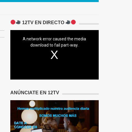
12TV EN DIRECTO
A network error caused the media
download to fail part-way.
ANÚNCIATE EN 12TV