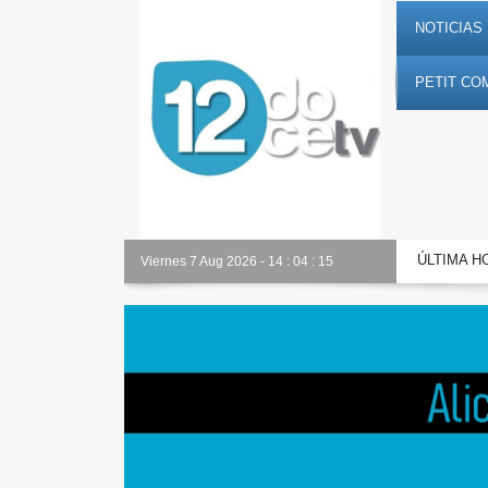
NOTICIAS 
PETIT CO
ÚLTIMA H
Alicante Actualidad
Viernes 7 Aug 2026
-
14
:
04
:
16