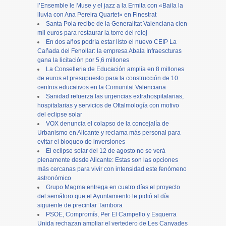
l’Ensemble le Muse y el jazz a la Ermita con «Baila la
lluvia con Ana Pereira Quartet» en Finestrat
Santa Pola recibe de la Generalitat Valenciana cien
mil euros para restaurar la torre del reloj
En dos años podría estar listo el nuevo CEIP La
Cañada del Fenollar: la empresa Abala Infraescturas
gana la licitación por 5,6 millones
La Conselleria de Educación amplía en 8 millones
de euros el presupuesto para la construcción de 10
centros educativos en la Comunitat Valenciana
Sanidad refuerza las urgencias extrahospitalarias,
hospitalarias y servicios de Oftalmología con motivo
del eclipse solar
VOX denuncia el colapso de la concejalía de
Urbanismo en Alicante y reclama más personal para
evitar el bloqueo de inversiones
El eclipse solar del 12 de agosto no se verá
plenamente desde Alicante: Estas son las opciones
más cercanas para vivir con intensidad este fenómeno
astronómico
Grupo Magma entrega en cuatro días el proyecto
del semáforo que el Ayuntamiento le pidió al día
siguiente de precintar Tambora
PSOE, Compromís, Per El Campello y Esquerra
Unida rechazan ampliar el vertedero de Les Canyades