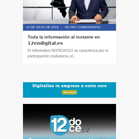
14 DE JULIO DE 2019
-
NO HAY COMENTARIOS
14 DE JULIO
Toda la información al instante en
Periodis
𝟭𝟮𝗲𝗻𝗱𝗶𝗴𝗶𝘁𝗮𝗹.𝗲𝘀
El informa
participaci
El informativo NOTICIAS12 se caracteriza por la
participación ciudadana, el...