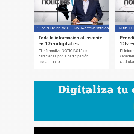
14 DE JULIO DE 2019
-
NO HAY COMENTARIOS
14 DE JUL
Toda la información al instante
Period
en 𝟭𝟮𝗲𝗻𝗱𝗶𝗴𝗶𝘁𝗮𝗹.𝗲𝘀
12tv.e
El informativo NOTICIAS12 se
El infor
caracteriza por la participación
caracteri
ciudadana, el...
ciudadana