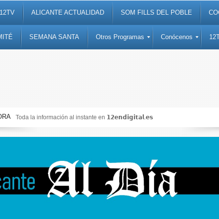
12TV
ALICANTE ACTUALIDAD
SOM FILLS DEL POBLE
CO
MITÉ
SEMANA SANTA
Otros Programas
Conócenos
12
ORA
formación al instante en 𝟭𝟮𝗲𝗻𝗱𝗶𝗴𝗶𝘁𝗮𝗹.𝗲𝘀
Noticias, 