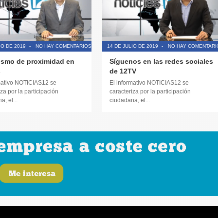
IO DE 2019
-
NO HAY COMENTARIOS
14 DE JULIO DE 2019
-
NO HAY COMENTARI
ismo de proximidad en
Síguenos en las redes sociales
s
de 12TV
mativo NOTICIAS12 se
El informativo NOTICIAS12 se
za por la participación
caracteriza por la participación
, el...
ciudadana, el...