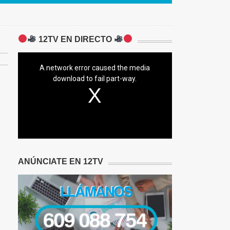
12TV EN DIRECTO
A network error caused the media
download to fail part-way.
ANÚNCIATE EN 12TV