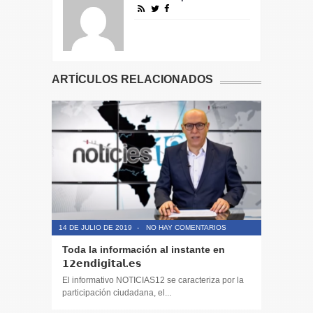
ARTÍCULOS RELACIONADOS
14 DE JULIO DE 2019
-
NO HAY COMENTARIOS
14 DE JULIO
Toda la información al instante en
Periodis
𝟭𝟮𝗲𝗻𝗱𝗶𝗴𝗶𝘁𝗮𝗹.𝗲𝘀
El informa
participaci
El informativo NOTICIAS12 se caracteriza por la
participación ciudadana, el...