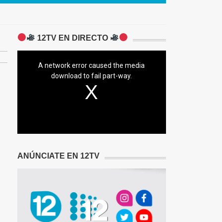
12TV EN DIRECTO
A network error caused the media
download to fail part-way.
ANÚNCIATE EN 12TV