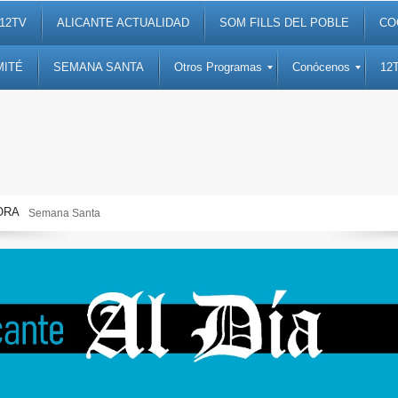
12TV
ALICANTE ACTUALIDAD
SOM FILLS DEL POBLE
CO
MITÉ
SEMANA SANTA
Otros Programas
Conócenos
12
ORA
Semana Santa