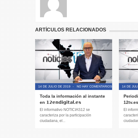
ARTÍCULOS RELACIONADOS
14 DE JULIO DE 2019
-
NO HAY COMENTARIOS
14 DE JUL
Toda la información al instante
Period
en 𝟭𝟮𝗲𝗻𝗱𝗶𝗴𝗶𝘁𝗮𝗹.𝗲𝘀
12tv.e
El informativo NOTICIAS12 se
El infor
caracteriza por la participación
caracteri
ciudadana, el...
ciudadana