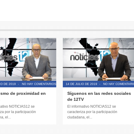
IO DE 2019
-
NO HAY COMENTARIOS
14 DE JULIO DE 2019
-
NO HAY COMENTARI
ismo de proximidad en
Síguenos en las redes sociales
s
de 12TV
mativo NOTICIAS12 se
El informativo NOTICIAS12 se
za por la participación
caracteriza por la participación
, el...
ciudadana, el...