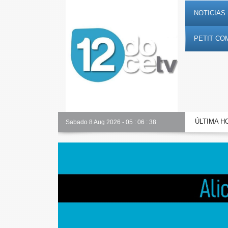
NOTICIAS 
PETIT CO
ÚLTIMA H
Nuestro equipo
Sabado 8 Aug 2026
-
05
:
06
:
39