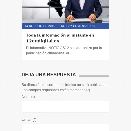
14 DE JULIO DE 2019
-
NO HAY COMENTARIOS
14 DE JULIO
Toda la información al instante en
Periodis
𝟭𝟮𝗲𝗻𝗱𝗶𝗴𝗶𝘁𝗮𝗹.𝗲𝘀
El informa
participaci
El informativo NOTICIAS12 se caracteriza por la
participación ciudadana, el...
DEJA UNA RESPUESTA
Su dirección de correo electrónico no será publicada.
Los campos requeridos están marcados (
*
)
Nombre
Email (
*
)