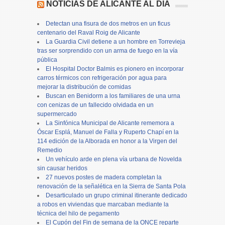
NOTICIAS DE ALICANTE AL DÍA
Detectan una fisura de dos metros en un ficus
centenario del Raval Roig de Alicante
La Guardia Civil detiene a un hombre en Torrevieja
tras ser sorprendido con un arma de fuego en la vía
pública
El Hospital Doctor Balmis es pionero en incorporar
carros térmicos con refrigeración por agua para
mejorar la distribución de comidas
Buscan en Benidorm a los familiares de una urna
con cenizas de un fallecido olvidada en un
supermercado
La Sinfónica Municipal de Alicante rememora a
Óscar Esplá, Manuel de Falla y Ruperto Chapí en la
114 edición de la Alborada en honor a la Virgen del
Remedio
Un vehículo arde en plena vía urbana de Novelda
sin causar heridos
27 nuevos postes de madera completan la
renovación de la señalética en la Sierra de Santa Pola
Desarticulado un grupo criminal itinerante dedicado
a robos en viviendas que marcaban mediante la
técnica del hilo de pegamento
El Cupón del Fin de semana de la ONCE reparte