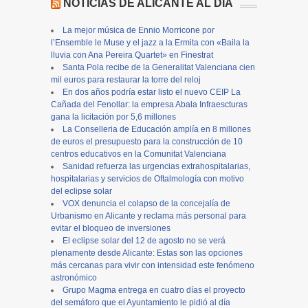
NOTICIAS DE ALICANTE AL DÍA
La mejor música de Ennio Morricone por
l’Ensemble le Muse y el jazz a la Ermita con «Baila la
lluvia con Ana Pereira Quartet» en Finestrat
Santa Pola recibe de la Generalitat Valenciana cien
mil euros para restaurar la torre del reloj
En dos años podría estar listo el nuevo CEIP La
Cañada del Fenollar: la empresa Abala Infraescturas
gana la licitación por 5,6 millones
La Conselleria de Educación amplía en 8 millones
de euros el presupuesto para la construcción de 10
centros educativos en la Comunitat Valenciana
Sanidad refuerza las urgencias extrahospitalarias,
hospitalarias y servicios de Oftalmología con motivo
del eclipse solar
VOX denuncia el colapso de la concejalía de
Urbanismo en Alicante y reclama más personal para
evitar el bloqueo de inversiones
El eclipse solar del 12 de agosto no se verá
plenamente desde Alicante: Estas son las opciones
más cercanas para vivir con intensidad este fenómeno
astronómico
Grupo Magma entrega en cuatro días el proyecto
del semáforo que el Ayuntamiento le pidió al día