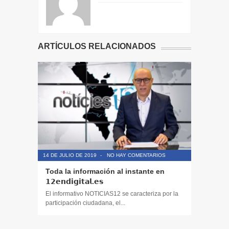
ARTÍCULOS RELACIONADOS
14 DE JULIO DE 2019
-
NO HAY COMENTARIOS
14 DE JULIO
Toda la información al instante en
Periodis
𝟭𝟮𝗲𝗻𝗱𝗶𝗴𝗶𝘁𝗮𝗹.𝗲𝘀
El informa
participaci
El informativo NOTICIAS12 se caracteriza por la
participación ciudadana, el...