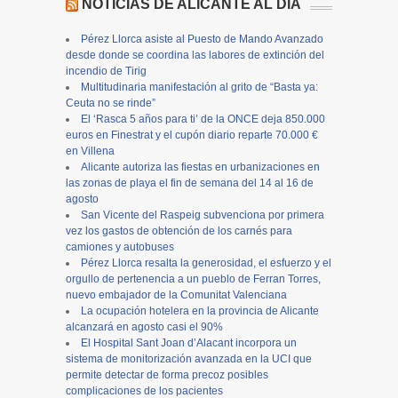
NOTICIAS DE ALICANTE AL DÍA
Pérez Llorca asiste al Puesto de Mando Avanzado
desde donde se coordina las labores de extinción del
incendio de Tirig
Multitudinaria manifestación al grito de “Basta ya:
Ceuta no se rinde”
El ‘Rasca 5 años para ti’ de la ONCE deja 850.000
euros en Finestrat y el cupón diario reparte 70.000 €
en Villena
Alicante autoriza las fiestas en urbanizaciones en
las zonas de playa el fin de semana del 14 al 16 de
agosto
San Vicente del Raspeig subvenciona por primera
vez los gastos de obtención de los carnés para
camiones y autobuses
Pérez Llorca resalta la generosidad, el esfuerzo y el
orgullo de pertenencia a un pueblo de Ferran Torres,
nuevo embajador de la Comunitat Valenciana
La ocupación hotelera en la provincia de Alicante
alcanzará en agosto casi el 90%
El Hospital Sant Joan d’Alacant incorpora un
sistema de monitorización avanzada en la UCI que
permite detectar de forma precoz posibles
complicaciones de los pacientes