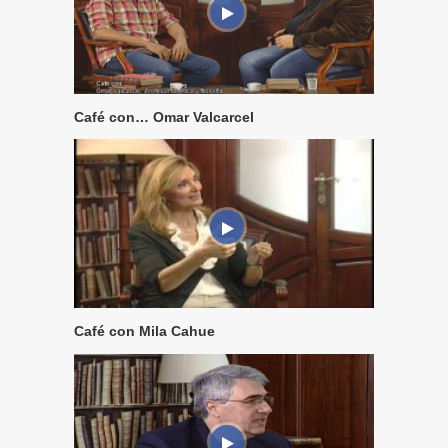
Café con… Omar Valcarcel
Café con Mila Cahue