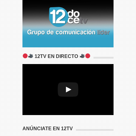
12TV EN DIRECTO
A network error caused the media
download to fail part-way.
ANÚNCIATE EN 12TV