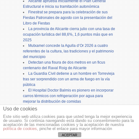
Alicante aprueba inicialmente el Plan General
Estructural e inicia su tramitación autonómica
Finestrat se prepara para la celebración de sus
Fiestas Patronales de agosto con la presentación del
Libro de Fiestas
La provincia de Alicante cierra julio con una tasa de
ocupación turística del 88,6%, 1,6 puntos más que en
2025
Mutxamel concede la Agulla d’Or 2026 a cuatro
referentes de la cultura, las tradiciones y el patrimonio
del municipio
Detectan una fisura de dos metros en un ficus
centenario del Raval Roig de Alicante
La Guardia Civil detiene a un hombre en Torrevieja
tras ser sorprendido con un arma de fuego en la vía
pública
El Hospital Doctor Balmis es pionero en incorporar
carros térmicos con refrigeración por agua para
mejorar la distribución de comidas
Buscan en Benidorm a los familiares de una urna
Uso de cookies
con cenizas de un fallecido olvidada en un
Este sitio web utiliza cookies para que usted tenga la mejor experiencia
supermercado
de usuario. Si continúa navegando está dando su consentimiento para la
aceptación de las mencionadas cookies y la aceptación de nuestra
política de cookies
, pinche el enlace para mayor información
Copyright ©
12tv
y
12endigital.es
ACEPTAR