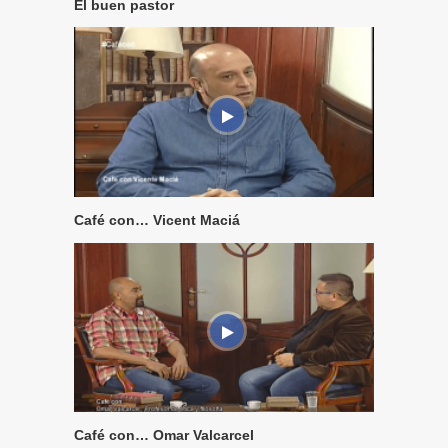
El buen pastor
Café con… Vicent Maciá
Café con… Omar Valcarcel