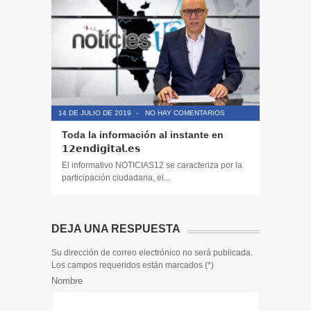
14 DE JULIO DE 2019
-
NO HAY COMENTARIOS
14 DE JULIO
Toda la información al instante en
Periodis
𝟭𝟮𝗲𝗻𝗱𝗶𝗴𝗶𝘁𝗮𝗹.𝗲𝘀
El informa
participaci
El informativo NOTICIAS12 se caracteriza por la
participación ciudadana, el...
DEJA UNA RESPUESTA
Su dirección de correo electrónico no será publicada.
Los campos requeridos están marcados (
*
)
Nombre