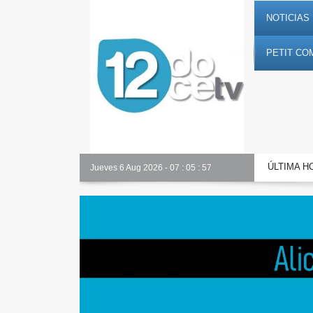
NOTICIAS 
PETIT CO
ÚLTIMA H
Alicante Actualidad
Jueves 6 Aug 2026
-
07
:
05
:
58