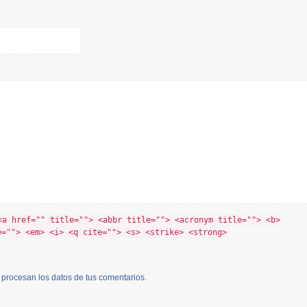
<a href="" title=""> <abbr title=""> <acronym title=""> <b>
e=""> <em> <i> <q cite=""> <s> <strike> <strong>
procesan los datos de tus comentarios
.