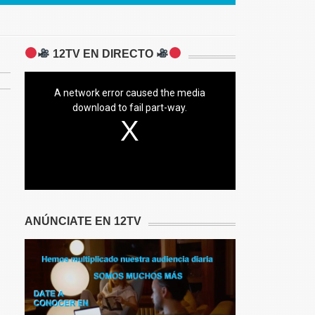
12TV EN DIRECTO
A network error caused the media
download to fail part-way.
ANÚNCIATE EN 12TV