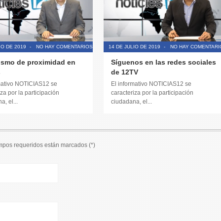
IO DE 2019
-
NO HAY COMENTARIOS
14 DE JULIO DE 2019
-
NO HAY COMENTARI
ismo de proximidad en
Síguenos en las redes sociales
s
de 12TV
mativo NOTICIAS12 se
El informativo NOTICIAS12 se
za por la participación
caracteriza por la participación
, el...
ciudadana, el...
ampos requeridos están marcados (
*
)