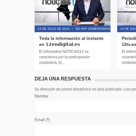
14 DE JULIO DE 2019
-
NO HAY COMENTARIOS
14 DE JUL
Toda la información al instante
Period
en 𝟭𝟮𝗲𝗻𝗱𝗶𝗴𝗶𝘁𝗮𝗹.𝗲𝘀
12tv.e
El informativo NOTICIAS12 se
El infor
caracteriza por la participación
caracteri
ciudadana, el...
ciudadana
DEJA UNA RESPUESTA
Su dirección de correo electrónico no será publicada. Los c
Nombre
Email (
*
)