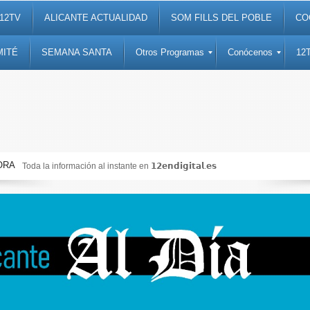
12TV
ALICANTE ACTUALIDAD
SOM FILLS DEL POBLE
CO
MITÉ
SEMANA SANTA
Otros Programas
Conócenos
12
ORA
Toda la información al instante en 𝟭𝟮𝗲𝗻𝗱𝗶𝗴𝗶𝘁𝗮𝗹.𝗲𝘀