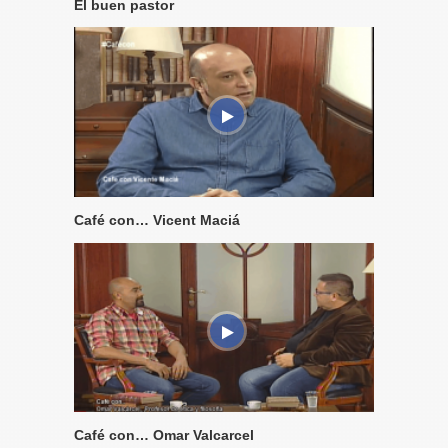
El buen pastor
Café con… Vicent Maciá
Café con… Omar Valcarcel