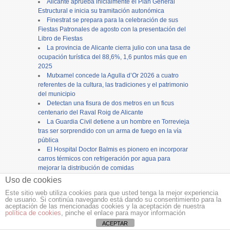
Alicante aprueba inicialmente el Plan General
Estructural e inicia su tramitación autonómica
Finestrat se prepara para la celebración de sus
Fiestas Patronales de agosto con la presentación del
Libro de Fiestas
La provincia de Alicante cierra julio con una tasa de
ocupación turística del 88,6%, 1,6 puntos más que en
2025
Mutxamel concede la Agulla d’Or 2026 a cuatro
referentes de la cultura, las tradiciones y el patrimonio
del municipio
Detectan una fisura de dos metros en un ficus
centenario del Raval Roig de Alicante
La Guardia Civil detiene a un hombre en Torrevieja
tras ser sorprendido con un arma de fuego en la vía
pública
El Hospital Doctor Balmis es pionero en incorporar
carros térmicos con refrigeración por agua para
mejorar la distribución de comidas
Buscan en Benidorm a los familiares de una urna
Uso de cookies
con cenizas de un fallecido olvidada en un
Este sitio web utiliza cookies para que usted tenga la mejor experiencia
supermercado
de usuario. Si continúa navegando está dando su consentimiento para la
aceptación de las mencionadas cookies y la aceptación de nuestra
política de cookies
, pinche el enlace para mayor información
Copyright ©
12tv
y
12endigital.es
ACEPTAR