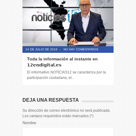
14 DE JULIO DE 2019
-
NO HAY COMENTARIOS
14 DE JULIO
Toda la información al instante en
Periodis
𝟭𝟮𝗲𝗻𝗱𝗶𝗴𝗶𝘁𝗮𝗹.𝗲𝘀
El informa
participaci
El informativo NOTICIAS12 se caracteriza por la
participación ciudadana, el...
DEJA UNA RESPUESTA
Su dirección de correo electrónico no será publicada.
Los campos requeridos están marcados (
*
)
Nombre