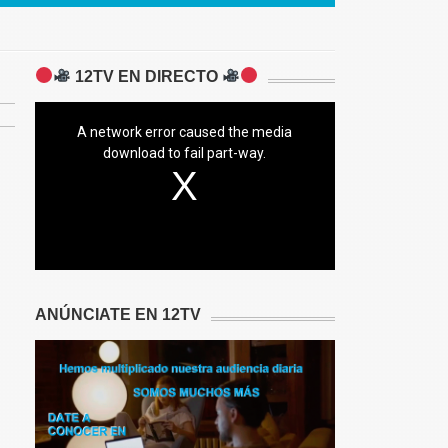
12TV EN DIRECTO
A network error caused the media
download to fail part-way.
ANÚNCIATE EN 12TV