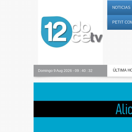
NOTICIAS 
PETIT CO
ÚLTIMA H
Alicante Actualidad
Domingo 9 Aug 2026
-
09
:
40
:
33