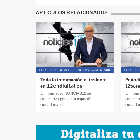
ARTÍCULOS RELACIONADOS
14 DE JULIO DE 2019
-
NO HAY COMENTARIOS
14 DE JUL
Toda la información al instante
Period
en 𝟭𝟮𝗲𝗻𝗱𝗶𝗴𝗶𝘁𝗮𝗹.𝗲𝘀
12tv.e
El informativo NOTICIAS12 se
El infor
caracteriza por la participación
caracteri
ciudadana, el...
ciudadana