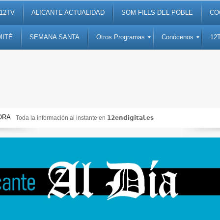
12TV
ALICANTE ACTUALIDAD
SOM FILLS DEL POBLE
CO
MITÉ
SEMANA SANTA
Otros Programas
Conócenos
12
ORA
Toda la información al instante en 𝟭𝟮𝗲𝗻𝗱𝗶𝗴𝗶𝘁𝗮𝗹.𝗲𝘀