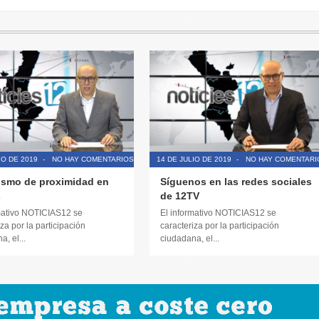
IO DE 2019
-
NO HAY COMENTARIOS
14 DE JULIO DE 2019
-
NO HAY COMENTARI
ismo de proximidad en
Síguenos en las redes sociales
s
de 12TV
mativo NOTICIAS12 se
El informativo NOTICIAS12 se
za por la participación
caracteriza por la participación
, el...
ciudadana, el...