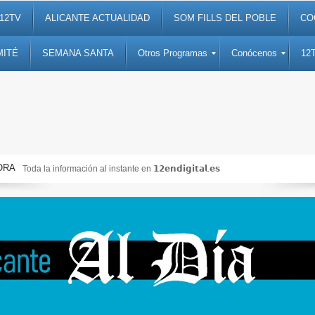
12TV
ALICANTE ACTUALIDAD
SOM FILLS DEL POBLE
CO
MITÉ
SEMANA SANTA
Otros Programas
Conócenos
12
ORA
Toda la información al instante en 𝟭𝟮𝗲𝗻𝗱𝗶𝗴𝗶𝘁𝗮𝗹.𝗲𝘀