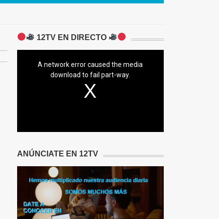
12TV EN DIRECTO
A network error caused the media
download to fail part-way.
ANÚNCIATE EN 12TV