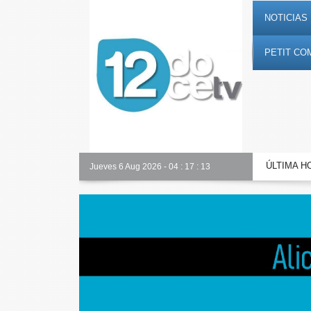
NOTICIAS 
PETIT CO
ÚLTIMA H
Alicante Actualidad
Jueves 6 Aug 2026
-
04
:
17
:
14