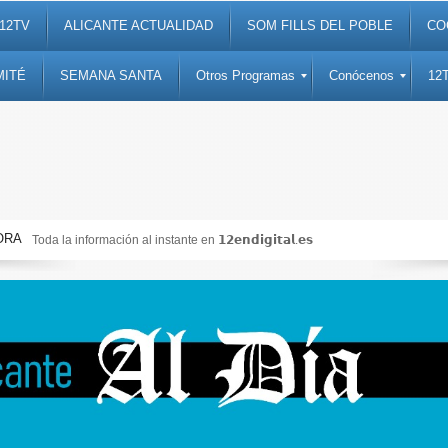
12TV
ALICANTE ACTUALIDAD
SOM FILLS DEL POBLE
CO
MITÉ
SEMANA SANTA
Otros Programas
Conócenos
12
ORA
Noticias, debates, fiestas, cultura, ocio y entretenimiento