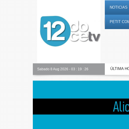
NOTICIAS 
PETIT CO
ÚLTIMA H
Toda la información al instante en 𝟭𝟮𝗲𝗻𝗱𝗶𝗴𝗶𝘁𝗮𝗹.𝗲𝘀
Sabado 8 Aug 2026
-
03
:
19
:
27