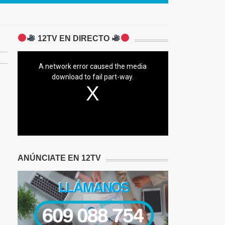
12TV EN DIRECTO
A network error caused the media
download to fail part-way.
ANÚNCIATE EN 12TV