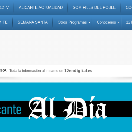
12TV
ALICANTE ACTUALIDAD
SOM FILLS DEL POBLE
CO
MITÉ
SEMANA SANTA
Otros Programas
Conócenos
12
ORA
Toda la información al instante en 𝟭𝟮𝗲𝗻𝗱𝗶𝗴𝗶𝘁𝗮𝗹.𝗲𝘀