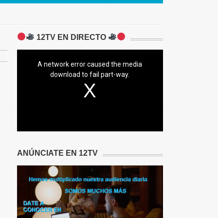
12TV EN DIRECTO
A network error caused the media
download to fail part-way.
ANÚNCIATE EN 12TV