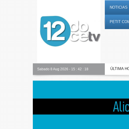
NOTICIAS 
PETIT CO
ÚLTIMA H
Alicante Actualidad
Sabado 8 Aug 2026
-
15
:
42
:
19