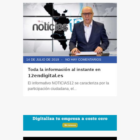
14 DE JULIO DE 2019
-
NO HAY COMENTARIOS
14 DE JULIO
Toda la información al instante en
Periodis
𝟭𝟮𝗲𝗻𝗱𝗶𝗴𝗶𝘁𝗮𝗹.𝗲𝘀
El informa
participaci
El informativo NOTICIAS12 se caracteriza por la
participación ciudadana, el...