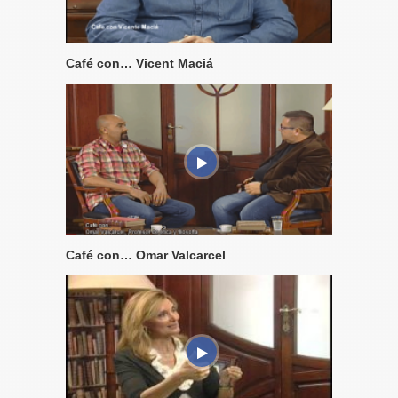
Café con… Vicent Maciá
Café con… Omar Valcarcel