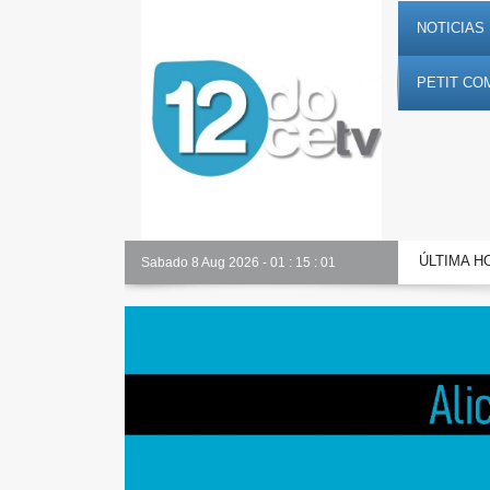
NOTICIAS 
PETIT CO
ÚLTIMA H
Alicante Actualidad
Sabado 8 Aug 2026
-
01
:
15
:
01