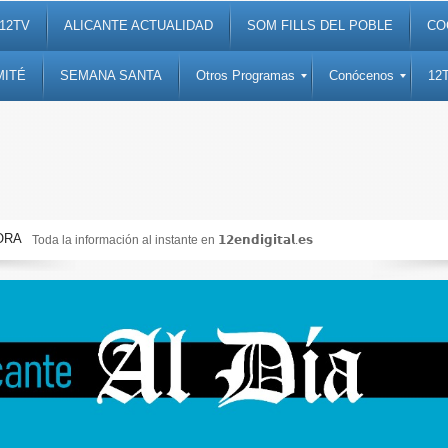
12TV
ALICANTE ACTUALIDAD
SOM FILLS DEL POBLE
CO
MITÉ
SEMANA SANTA
Otros Programas
Conócenos
12
ORA
Toda la información al instante en 𝟭𝟮𝗲𝗻𝗱𝗶𝗴𝗶𝘁𝗮𝗹.𝗲𝘀