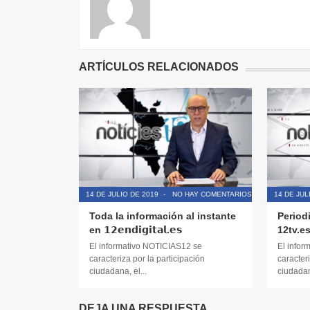
ARTÍCULOS RELACIONADOS
14 DE JULIO DE 2019
-
NO HAY COMENTARIOS
14 DE JUL
Toda la información al instante
Period
en 𝟭𝟮𝗲𝗻𝗱𝗶𝗴𝗶𝘁𝗮𝗹.𝗲𝘀
12tv.e
El informativo NOTICIAS12 se
El infor
caracteriza por la participación
caracteri
ciudadana, el...
ciudadana
DEJA UNA RESPUESTA