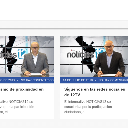
IO DE 2019
-
NO HAY COMENTARIOS
14 DE JULIO DE 2019
-
NO HAY COMENTARI
ismo de proximidad en
Síguenos en las redes sociales
s
de 12TV
mativo NOTICIAS12 se
El informativo NOTICIAS12 se
za por la participación
caracteriza por la participación
, el...
ciudadana, el...