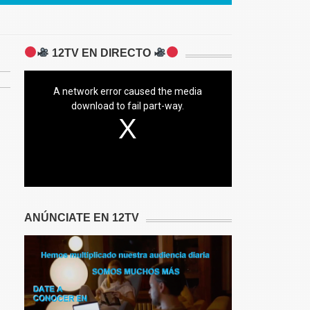
12TV EN DIRECTO
A network error caused the media
download to fail part-way.
ANÚNCIATE EN 12TV